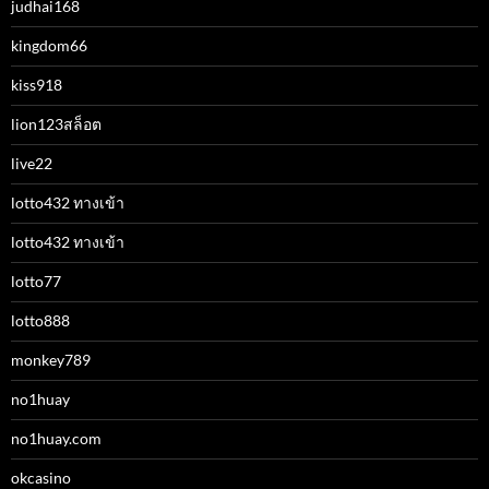
judhai168
kingdom66
kiss918
lion123สล็อต
live22
lotto432 ทางเข้า
lotto432 ทางเข้า
lotto77
lotto888
monkey789
no1huay
no1huay.com
okcasino