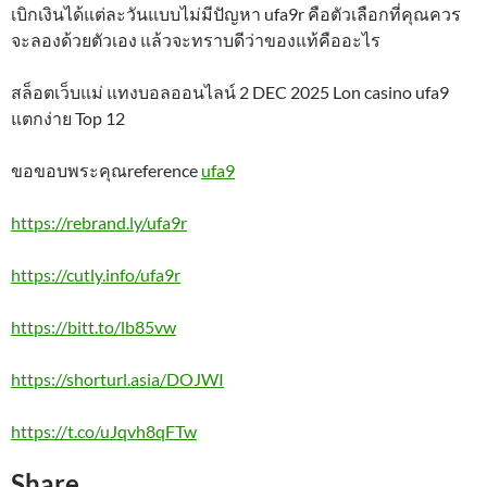
เบิกเงินได้แต่ละวันแบบไม่มีปัญหา ufa9r คือตัวเลือกที่คุณควร
จะลองด้วยตัวเอง แล้วจะทราบดีว่าของแท้คืออะไร
สล็อตเว็บแม่ แทงบอลออนไลน์ 2 DEC 2025 Lon casino ufa9
แตกง่าย Top 12
ขอขอบพระคุณreference
ufa9
https://rebrand.ly/ufa9r
https://cutly.info/ufa9r
https://bitt.to/lb85vw
https://shorturl.asia/DOJWI
https://t.co/uJqvh8qFTw
Share