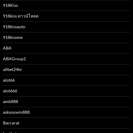
918Kiss
918kiss ดาวน์โหลด
918kissauto
918kissme
ABA
ABAGroup2
allbet24hr
alot66
alot666
amb888
askyouwin888
Baccarat