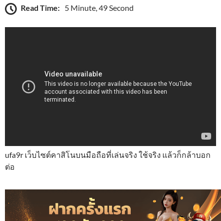
Read Time:
5 Minute, 49 Second
ufa9r เว็บไซต์คาสิโนบนมือถือที่เล่นจริง ใช้จริง แล้วก็กล้าบอก
ต่อ