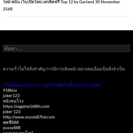
ไทม์ พนัน เว็บเปิดใหม่ เครดิตฟรี Top 12 by Garland 30 November
2568
ค้นหา
สำหรับ:
ความเร็วไม่ใช่สิ่งสำคัญ การมีการเดินหน้าอย่างต่อเนื่องเป็นสิ่งจำเป็น
เว็บสล็อตและบาคาร่าของโครตดีเว็บนี้เล่นแล้วรวยจัดๆ
918kiss
joker123
หนังชนโรง
https://sagame168th.com
joker 123
http://www.movie87hd.com
พุซซี่888
pussy888
บาคาร่าออนไลน์