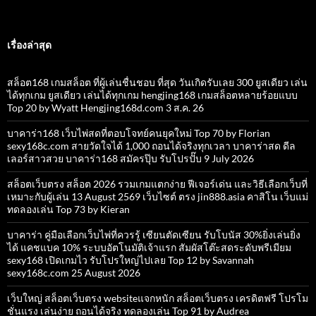
เรื่องล่าสุด
สล็อต168 เกมสล็อต ที่ผู้เล่นชื่นชอบ ที่สุด วันเกิดรับเลย 300 ยูสเดียว เล่น
ได้ทุกเกม ยูสเดียว เล่นได้ทุกเกม hengjing168 เกมสล็อตหลายร้อยแบบ
Top 20 by Wyatt Hengjing168d.com 3 ส.ค. 26
บาคาร่า168 เว็บไพ่สดที่ตอบโจทย์คนยุคใหม่ Top 70 by Florian
sexy168c.com สายวัดใจได้ 1,000 ถอนได้จริงทุกเวลา บาคาร่าสด ดีล
เลอร์สาวสวย บาคาร่า168 สมัครปุ๊บ รับโปรปั๊บ 9 July 2026
สล็อตเว็บตรง สล็อต 2026 รวมเกมแตกง่าย ฟีเจอร์เด่น และวิธีเลือกเว็บที่
เหมาะกับผู้เล่น 13 August 2569 เว็บไซต์ ตรง jin888.asia คาสิโน เว็บแม่
ทดลองเล่น Top 73 by Kieran
บาคาร่า คู่มือเลือกเว็บไพ่ที่ควรรู้ เซียนตัดเซียน รับโบนัส 30%ยิ่งเล่นยิ่ง
ได้ แคชแบค 10% ระบบอัตโนมัติเจ้าแรก สัมผัสโต๊ะสดระดับพรีเมียม
sexy168 เปิดเกมไว รับโปรใหญ่ไปเลย Top 12 by Savannah
sexy168c.com 25 August 2026
เว็บใหญ่ สล็อตเว็บตรง websiteแจกหนัก สล็อตเว็บตรง เครดิตฟรี โปรโม
ชั่นแรง เล่นง่าย ถอนได้จริง ทดลองเล่น Top 91 by Audrea