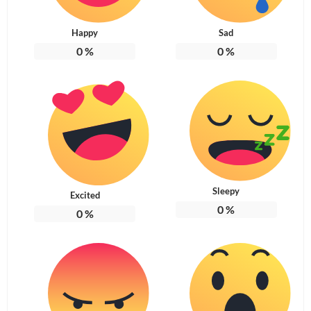
Happy
Sad
0
%
0
%
Sleepy
Excited
0
%
0
%