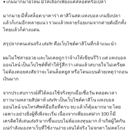
• เกมมากมายไหม มีให้เลือกเพียงแค่สล็อตหรือเปล่า
มากมาย มีทั้งสล็อต บาคาร่า คาสิโนสด แทงบอล เกมยิงปลา
แล้วก็เกมอีกหลายแนว รวมแล้วหลายร้อยเกมจากค่ายดังอีกทั้ง
ไทยแล้วก็ต่างแดน
สรุปจากคนเล่นจริง ufa9r คือเว็บไซต์คาสิโนที่กล้าแนะนำ
ผมไม่ใช่สายอวย และไม่เคยถูกว่าจ้างให้เขียนรีวิว แต่ แทงบอล
ออนไลน์ เป็นเว็บไซต์ที่ทำให้รู้สึกว่า เล่นแล้วสบายใจ ไม่เครียด
ไม่ต้องคอยสงสัยว่าจะโดนล็อคยูส หรือโดนแบนด้วยเหตุว่าถอน
เงินมาก
จากประสบการณ์ที่ได้ลองใช้จริงทุกเมื่อเชื่อวัน ตลอดเวลา
ยาวนานหลายสัปดาห์ ufa9r เป็นเว็บไซต์คาสิโน แทงบอล
ออนไลน์ บนโทรศัพท์มือถือที่ครบ จบ แล้วก็คุ้มมากมาย โดย
เฉพาะอย่างยิ่งผู้ที่เพิ่งจะเริ่ม เนื่องจากเพียงแค่ฝาก 100 ก็มี
เครดิตให้เล่นufa9 มากขึ้นแบบไม่ต้องลงทุนมาก ถ้าเกิดผู้ใดกัน
แน่กำลังมองหาเว็บที่ใช้งานง่าย เล่นได้จริง ไม่จกตา ไม่คดโกง