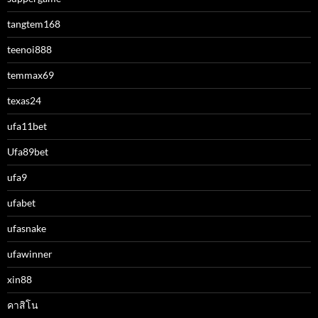
tangtem168
teenoi888
temmax69
texas24
ufa11bet
Ufa89bet
ufa9
ufabet
ufasnake
ufawinner
xin88
คาสิโน