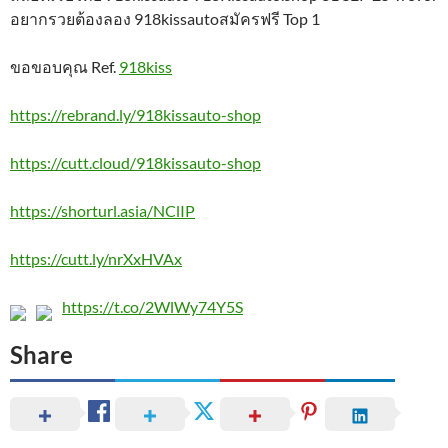
อยากรวยต้องลอง 918kissautoสมัครฟรี Top 1
ขอขอบคุณ Ref.
918kiss
https://rebrand.ly/918kissauto-shop
https://cutt.cloud/918kissauto-shop
https://shorturl.asia/NClIP
https://cutt.ly/nrXxHVAx
https://t.co/2WlWy74Y5S
Share