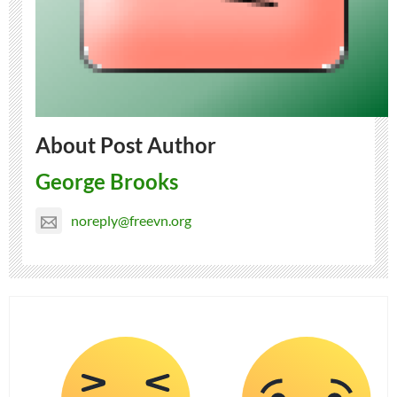
About Post Author
George Brooks
noreply@freevn.org