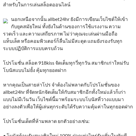
สำหรับในการเล่นสล็อตออนไลน์
นอกเหนือจากนั้น allbet24hr ยังมีการเขียนเว็บไซต์ให้เข้า
กับยุคสมัยใหม่ ทั้งยังในด้านของการใช้แรงงาน ความ
รวดเร็ว และความเสถียรภาพ ไม่ว่าคุณจะเล่นผ่านมือถือ
แท็บเล็ต หรือคอมพิวเตอร์ก็ลื่นไม่มีสะดุด แถมยังรองรับทุก
ระบบปฏิบัติการแบบครบถ้วน
โปรโมชั่น สล็อต 918kiss จัดเต็มทุกวี่ทุกวัน สมาชิกเก่าใหม่รับ
โบนัสแบบไม่ยั้ง คุ้มทุกยอดฝาก
หากคุณเป็นสายล่าโปร จำต้องไม่พลาดกับโปรโมชั่นของ
allbet24hr ที่จัดหนักจัดเต็มให้กับสมาชิกอีกทั้งใหม่แล้วก็เก่า
แบบไม่มีเว้นวัน เว็บไซต์นี้มาพร้อมระบบโบนัสที่วางแบบมา
อย่างลงตัวเพื่อให้ผู้เล่นทุกระดับได้รับความคุ้มค่าในทุกยอดฝาก
โปรโมชั่นเด็ดที่ห้ามพลาด ยกตัวอย่างเช่น:
• โบนัสต้อนรับสมาชิกใหม่ 100% ฝากเท่าไหร่รับเพิ่มในทันที