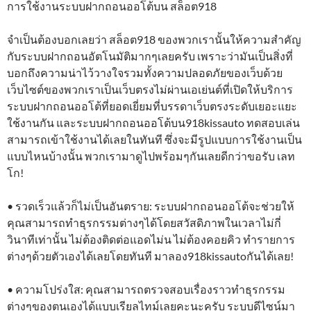
การใช้งานระบบฝากถอนออโต้บน สล็อต918
จำเป็นต้องบอกเลยว่า สล็อต918 ของพวกเรานั้นให้ความสำคัญ
กับระบบฝากถอนอัตโนมัติมากๆเลยครับ เพราะว่ามันเป็นสิ่งที่
บอกถึงความน่าไว้วางใจรวมทั้งความปลอดภัยของเว็บด้วย
เว็บไซต์ของพวกเราเป็นเว็บตรงไม่ผ่านเอเย่นต์ที่เปิดให้บริการ
ระบบฝากถอนออโต้ที่ยอดเยี่ยมที่บรรดาเว็บตรงระดับเยอะแยะ
ใช้งานกัน และระบบฝากถอนออโต้บน918kissauto ทดสอบเล่น
สามารถเข้าใช้งานได้เลยในทันที ซึ่งจะมีรูปแบบการใช้งานเป็น
แบบไหนบ้างนั้น พวกเรามาดูไปพร้อมๆกันเลยดีกว่าขอรับ เลท
โก!
• รวดเร็วแล้วก็ไม่เป็นอันตราย: ระบบฝากถอนออโต้จะช่วยให้
คุณสามารถทำธุรกรรมต่างๆได้โดยสวัสดิภาพในเวลาไม่กี่
วินาทีเท่านั้น ไม่ต้องติดต่อแอดไม่น ไม่ต้องคอยคิว ทำรายการ
ต่างๆด้วยตัวเองได้เลยโดยทันที มาลอง918kissautoกันได้เลย!
• ความโปร่งใส: คุณสามารถตรวจสอบเรื่องราวทำธุรกรรม
ต่างๆของตนเองได้แบบเรียลไทม์เลยคะนะครับ ระบบดีไซน์มา