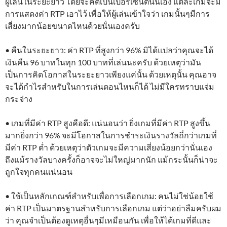
ผู้เล่นในระยะยาว โดยจะคิดเป็นเปอร์เซ็นต์นั่นเอง แต่ละเกมจะมี
การแสดงค่า RTP เอาไว้ เพื่อให้ผู้เล่นเข้าใจว่า เกมนั้นๆมีการ
เสี่ยงมากน้อยขนาดไหนด้วยนั่นเองครับ
• คืนในระยะยาว: ค่า RTP ที่สูงกว่า 96% มิได้แปลว่าคุณจะได้
เงินคืน 96 บาทในทุก 100 บาทที่เล่นนะครับ ด้วยเหตุว่ามัน
เป็นการคิดโอกาสในระยะยาวเพียงแค่นั้น ด้วยเหตุนั้น คุณอาจ
จะได้กำไรสำหรับในการเล่นตอนไหนก็ได้ ไม่มีใครทราบแจ่ม
กระจ่าง
• เกมที่มีค่า RTP สูงคือดี: แน่นอนว่า ยิ่งเกมที่มีค่า RTP สูงขึ้น
มากยิ่งกว่า 96% จะมีโอกาสในการชำระเงินรางวัลถี่กว่าเกมที่
มีค่า RTP ต่ำ ด้วยเหตุว่าตัวเกมจะมีความเสี่ยงน้อยกว่านั่นเอง
ถึงแม้รางวัลบางครั้งก็อาจจะไม่ใหญ่มากนัก แม้กระนั้นก็น่าจะ
ถูกใจทุกคนแน่นอน
• ใช้เป็นหลักเกณฑ์สำหรับเพื่อการเลือกเกม: คนไม่ใช่น้อยใช้
ค่า RTP เป็นมาตรฐานสำหรับการเลือกเกม แต่ว่าอย่าลืมครับผม
ว่า คุณจำเป็นต้องดูเหตุอื่นๆมีเหมือนกัน เพื่อให้ได้เกมที่ดีและ