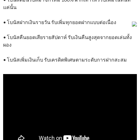
แค่นั้น
• โบนัสฝากเงินรายวัน รับเพิ่มทุกยอดฝากแบบต่อเนื่อง
• โบนัสคืนยอดเสียรายสัปดาห์ รับเงินคืนสูงสุดจากยอดเล่นทั้ง
ผอง
• โบนัสเพิ่มเงินเก็บ รับเครดิตพิเศษตามระดับการฝากสะสม