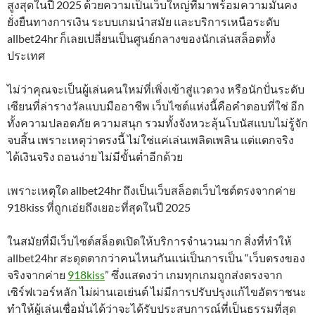
สูงสุดในปี 2025 ด้วยความเป็นเว็บใหญ่ที่มาพร้อมความมั่นคง
ยั่งยืนทางการเงิน ระบบเกมนำสมัย และบริการเหนือระดับ
allbet24hr ก็เลยเปลี่ยนเป็นศูนย์กลางของนักเล่นสล็อตทั้ง
ประเทศ
ไม่ว่าคุณจะเป็นผู้เล่นคนใหม่ที่เพิ่งเข้าสู่แวดวง หรือนักปั่นระดับ
เซียนที่ล่ารางวัลแบบมืออาชีพ เว็บไซต์แห่งนี้คือคำตอบที่ใช่ อีก
ทั้งความปลอดภัย ความสนุก รวมทั้งจังหวะลุ้นโบนัสแบบไม่รู้จัก
จบสิ้น เพราะเหตุว่าตรงนี้ ไม่ใช่แค่เล่นเพลิดเพลิน แต่แตกจริง
ได้เงินจริง ถอนง่าย ไม่มีขั้นต่ำอีกด้วย
เพราะเหตุใด allbet24hr ถึงเป็นเว็บสล็อตเว็บไซต์ตรงจากค่าย
918kiss ที่ถูกเอ่ยถึงเยอะที่สุดในปี 2025
ในสมัยที่มีเว็บไซต์สล็อตเปิดให้บริการจำนวนมาก สิ่งที่ทำให้
allbet24hr สะดุดตากว่าคนไหนกันแน่เป็นการเป็น “เว็บตรงของ
จริงจากค่าย
918kiss
” ซึ่งแสดงว่า เกมทุกเกมถูกส่งตรงจาก
เซิร์ฟเวอร์หลัก ไม่ผ่านเอเย่นต์ ไม่มีการปรับปรุงแก้ไขอัตราชนะ
ทำให้ผู้เล่นเชื่อมั่นได้ว่าจะได้รับประสบการณ์ที่เป็นธรรมที่สุด