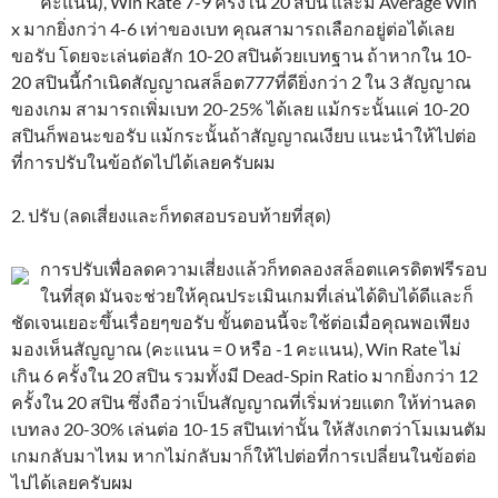
คะแนน), Win Rate 7-9 ครั้งใน 20 สปิน และมี Average Win
x มากยิ่งกว่า 4-6 เท่าของเบท คุณสามารถเลือกอยู่ต่อได้เลย
ขอรับ โดยจะเล่นต่อสัก 10-20 สปินด้วยเบทฐาน ถ้าหากใน 10-
20 สปินนี้กำเนิดสัญญาณสล็อต777ที่ดียิ่งกว่า 2 ใน 3 สัญญาณ
ของเกม สามารถเพิ่มเบท 20-25% ได้เลย แม้กระนั้นแค่ 10-20
สปินก็พอนะขอรับ แม้กระนั้นถ้าสัญญาณเงียบ แนะนำให้ไปต่อ
ที่การปรับในข้อถัดไปได้เลยครับผม
2. ปรับ (ลดเสี่ยงและก็ทดสอบรอบท้ายที่สุด)
การปรับเพื่อลดความเสี่ยงแล้วก็ทดลองสล็อตเเครดิตฟรีรอบ
ในที่สุด มันจะช่วยให้คุณประเมินเกมที่เล่นได้ดิบได้ดีและก็
ชัดเจนเยอะขึ้นเรื่อยๆขอรับ ขั้นตอนนี้จะใช้ต่อเมื่อคุณพอเพียง
มองเห็นสัญญาณ (คะแนน = 0 หรือ -1 คะแนน), Win Rate ไม่
เกิน 6 ครั้งใน 20 สปิน รวมทั้งมี Dead-Spin Ratio มากยิ่งกว่า 12
ครั้งใน 20 สปิน ซึ่งถือว่าเป็นสัญญาณที่เริ่มห่วยแตก ให้ท่านลด
เบทลง 20-30% เล่นต่อ 10-15 สปินเท่านั้น ให้สังเกตว่าโมเมนตัม
เกมกลับมาไหม หากไม่กลับมาก็ให้ไปต่อที่การเปลี่ยนในข้อต่อ
ไปได้เลยครับผม