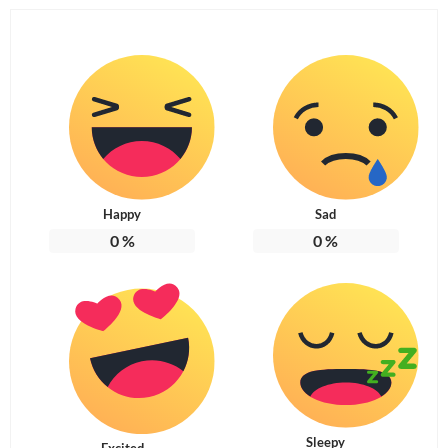
Happy
Sad
0
%
0
%
Sleepy
Excited