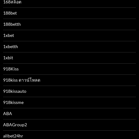
168สล็อต
188bet
188betth
1xbet
1xbetth
1xbit
918Kiss
918kiss ดาวน์โหลด
918kissauto
918kissme
ABA
ABAGroup2
allbet24hr