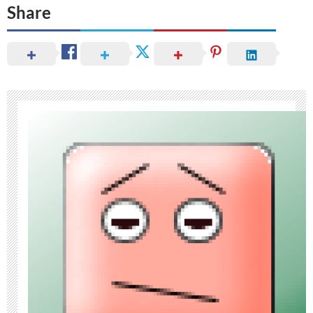
Share