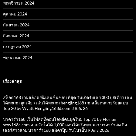
พฤศจิกายน 2024
ตุลาคม 2024
กันยายน 2024
สิงหาคม 2024
กรกฎาคม 2024
พฤษภาคม 2024
เรื่องล่าสุด
สล็อต168 เกมสล็อต ที่ผู้เล่นชื่นชอบ ที่สุด วันเกิดรับเลย 300 ยูสเดียว เล่น
ได้ทุกเกม ยูสเดียว เล่นได้ทุกเกม hengjing168 เกมสล็อตหลายร้อยแบบ
Top 20 by Wyatt Hengjing168d.com 3 ส.ค. 26
บาคาร่า168 เว็บไพ่สดที่ตอบโจทย์คนยุคใหม่ Top 70 by Florian
sexy168c.com สายวัดใจได้ 1,000 ถอนได้จริงทุกเวลา บาคาร่าสด ดีล
เลอร์สาวสวย บาคาร่า168 สมัครปุ๊บ รับโปรปั๊บ 9 July 2026