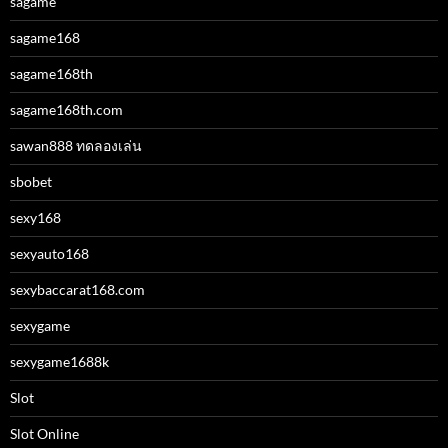
sagame
sagame168
sagame168th
sagame168th.com
sawan888 ทดลองเล่น
sbobet
sexy168
sexyauto168
sexybaccarat168.com
sexygame
sexygame1688k
Slot
Slot Online