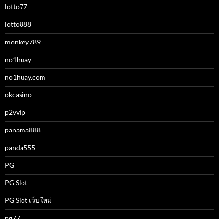
lotto77
lotto888
monkey789
no1huay
no1huay.com
okcasino
p2vvip
panama888
panda555
PG
PG Slot
PG Slot เว็บใหม่
pg77