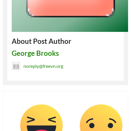
About Post Author
George Brooks
noreply@freevn.org