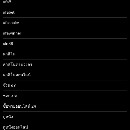
ufa9
ufabet
ufasnake
ufawinner
xin88
คาสิโน
คาสิโนครบวงจร
คาสิโนออนไลน์
จ๊วด 69
ซอยเบท
ซื้อหวยออนไลน์ 24
ดูหนัง
ดูหนังออนไลน์