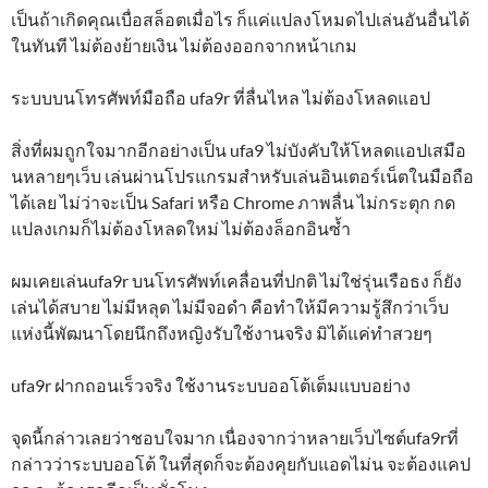
เป็นถ้าเกิดคุณเบื่อสล็อตเมื่อไร ก็แค่แปลงโหมดไปเล่นอันอื่นได้
ในทันที ไม่ต้องย้ายเงิน ไม่ต้องออกจากหน้าเกม
ระบบบนโทรศัพท์มือถือ ufa9r ที่ลื่นไหล ไม่ต้องโหลดแอป
สิ่งที่ผมถูกใจมากอีกอย่างเป็น ufa9 ไม่บังคับให้โหลดแอปเสมือ
นหลายๆเว็บ เล่นผ่านโปรแกรมสำหรับเล่นอินเตอร์เน็ตในมือถือ
ได้เลย ไม่ว่าจะเป็น Safari หรือ Chrome ภาพลื่น ไม่กระตุก กด
แปลงเกมก็ไม่ต้องโหลดใหม่ ไม่ต้องล็อกอินซ้ำ
ผมเคยเล่นufa9r บนโทรศัพท์เคลื่อนที่ปกติ ไม่ใช่รุ่นเรือธง ก็ยัง
เล่นได้สบาย ไม่มีหลุด ไม่มีจอดำ คือทำให้มีความรู้สึกว่าเว็บ
แห่งนี้พัฒนาโดยนึกถึงหญิงรับใช้งานจริง มิได้แค่ทำสวยๆ
ufa9r ฝากถอนเร็วจริง ใช้งานระบบออโต้เต็มแบบอย่าง
จุดนี้กล่าวเลยว่าชอบใจมาก เนื่องจากว่าหลายเว็บไซต์ufa9rที่
กล่าวว่าระบบออโต้ ในที่สุดก็จะต้องคุยกับแอดไม่น จะต้องแคป