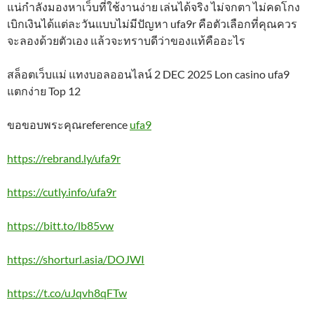
แน่กำลังมองหาเว็บที่ใช้งานง่าย เล่นได้จริง ไม่จกตา ไม่คดโกง
เบิกเงินได้แต่ละวันแบบไม่มีปัญหา ufa9r คือตัวเลือกที่คุณควร
จะลองด้วยตัวเอง แล้วจะทราบดีว่าของแท้คืออะไร
สล็อตเว็บแม่ แทงบอลออนไลน์ 2 DEC 2025 Lon casino ufa9
แตกง่าย Top 12
ขอขอบพระคุณreference
ufa9
https://rebrand.ly/ufa9r
https://cutly.info/ufa9r
https://bitt.to/lb85vw
https://shorturl.asia/DOJWI
https://t.co/uJqvh8qFTw