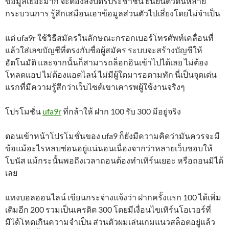
ข้อมูลเยอะมาก จะต้องส่งบัตรประชาชน ยืนยันตัวตนหลาย
กระบวนการ รู้สึกเสมือนเอาข้อมูลส่วนตัวไปเสี่ยงโดยไม่จำเป็น
แต่ ufa9r ใช้วิธีสมัครในลักษณะกรอกเบอร์โทรศัพท์เคลื่อนที่
แล้วใส่เลขบัญชีที่ตรงกับชื่อผู้สมัคร ระบบจะสร้างบัญชีให้
อัตโนมัติ และจากนั้นก็สามารถล็อกอินเข้าไปได้เลย ไม่ต้อง
โหลดแอป ไม่ต้องแอดไลน์ ไม่มีผู้ใดมารอตามทัก นี่เป็นจุดเด่น
แรกที่มีความรู้สึกว่าเว็บไซต์เขาเคารพผู้ใช้งานจริงๆ
โปรโมชั่น
ufa9r
ที่กล้าให้ ฝาก 100 รับ 300 มีอยู่จริง
ตอนเข้าหน้าโปรโมชั่นของ ufa9 ก็ยังมีความคิดว่ามันควรจะมี
ข้อแม้อะไรหลบซ่อนอยู่แน่นอนเนื่องจากว่าหลายเว็บชอบให้
โบนัส แม้กระนั้นพอถึงเวลาถอนต้องทำเทิร์นเยอะ หรือถอนมิได้
เลย
แทงบอลออนไลน์ เขียนกระจ่างแจ้งว่า ฝากครั้งแรก 100 ได้เพิ่ม
เติมอีก 200 รวมเป็นเครดิต 300 โดยมีเงื่อนไขเทิร์นโอเวอร์ที่
มิได้โหดเกินความจำเป็น ส่วนตัวผมเล่นเกมแนวสล็อตอยู่แล้ว