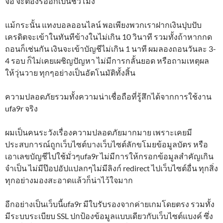
จอ จะต้องรออีกเป็นชั่วโมง
แม้กระนั้น แทงบอลออนไลน์ พอเพียงพวกเราฝากเงินปุบปับ
เครดิตจะเข้าในทันทีข้างในไม่เกิน 10 วินาที รวมทั้งถ้าหากกด
ถอนก็เช่นกัน เงินจะเข้าบัญชีไม่เกิน 1 นาที ผมลองถอนวันละ 3-
4 รอบ ก็ไม่เคยเผชิญปัญหา ไม่มีการกลั้นยอด หรือถามเหตุผล
ให้วุ่นวาย ทุกๆอย่างเป็นอัตโนมัติทั้งสิ้น
ความปลอดภัยรวมทั้งความน่าเชื่อถือที่รู้สึกได้จากการใช้งาน
ufa9r จริง
ผมเป็นคนระวังเรื่องความปลอดภัยมากมาย เพราะเคยมี
ประสบการณ์ถูกเว็บไซต์บางเว็บไซต์ลักขโมยข้อมูลบัตร หรือ
เอาเลขบัญชีไปใช้มั่วๆufa9r ไม่มีการให้กรอกข้อมูลสำคัญเกิน
จำเป็น ไม่มีป๊อปอัปแปลกๆไม่มีลิงก์ redirect ไปเว็บไซต์อื่น ทุกสิ่ง
ทุกอย่างมองสะอาดแล้วก็น่าไว้ใจมาก
อีกอย่างเป็นเว็บนี้ufa9r มีใบรับรองจากค่ายเกมโดยตรง รวมทั้ง
มีระบบระเบียบ SSL ปกป้องข้อมูลแบบเดียวกับเว็บไซต์แบงค์ ซึ่ง