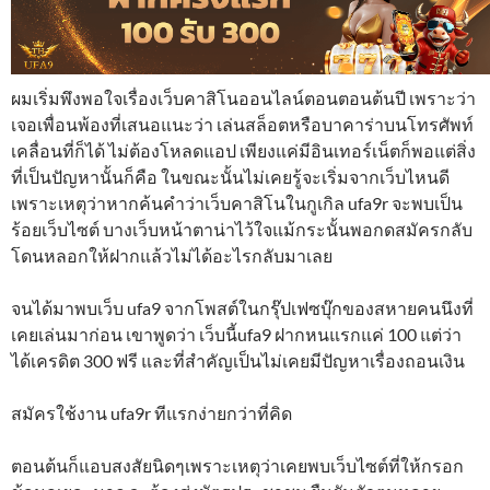
ผมเริ่มพึงพอใจเรื่องเว็บคาสิโนออนไลน์ตอนตอนต้นปี เพราะว่า
เจอเพื่อนพ้องที่เสนอแนะว่า เล่นสล็อตหรือบาคาร่าบนโทรศัพท์
เคลื่อนที่ก็ได้ ไม่ต้องโหลดแอป เพียงแค่มีอินเทอร์เน็ตก็พอแต่สิ่ง
ที่เป็นปัญหานั้นก็คือ ในขณะนั้นไม่เคยรู้จะเริ่มจากเว็บไหนดี
เพราะเหตุว่าหากค้นคำว่าเว็บคาสิโนในกูเกิล ufa9r จะพบเป็น
ร้อยเว็บไซต์ บางเว็บหน้าตาน่าไว้ใจแม้กระนั้นพอกดสมัครกลับ
โดนหลอกให้ฝากแล้วไม่ได้อะไรกลับมาเลย
จนได้มาพบเว็บ ufa9 จากโพสต์ในกรุ๊ปเฟซบุ๊กของสหายคนนึงที่
เคยเล่นมาก่อน เขาพูดว่า เว็บนี้ufa9 ฝากหนแรกแค่ 100 แต่ว่า
ได้เครดิต 300 ฟรี และที่สำคัญเป็นไม่เคยมีปัญหาเรื่องถอนเงิน
สมัครใช้งาน ufa9r ทีแรกง่ายกว่าที่คิด
ตอนต้นก็แอบสงสัยนิดๆเพราะเหตุว่าเคยพบเว็บไซต์ที่ให้กรอก