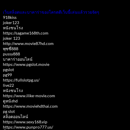
เว็บสล็อตและบาคาร่าของโครตดีเว็บนี้เล่นแล้วรวยจัดๆ
918kiss
joker123
หนังชนโรง
https://sagame168th.com
joker 123
http://www.movie87hd.com
พุซซี่888
pussy888
บาคาร่าออนไลน์
https://www.pgslot.movie
pgslot
pg99
https://fullslotpg.us/
live22
หนังชนโรง
https://www.ilike-movie.com
ดูหนังhd
https://www.moviehdthai.com
pg slot
สล็อตออนไลน์
https://www.sexy168.vip
https://www.punpro777.us/