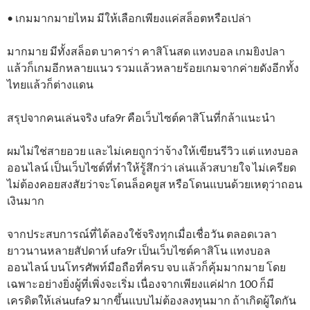
• เกมมากมายไหม มีให้เลือกเพียงแค่สล็อตหรือเปล่า
มากมาย มีทั้งสล็อต บาคาร่า คาสิโนสด แทงบอล เกมยิงปลา
แล้วก็เกมอีกหลายแนว รวมแล้วหลายร้อยเกมจากค่ายดังอีกทั้ง
ไทยแล้วก็ต่างแดน
สรุปจากคนเล่นจริง ufa9r คือเว็บไซต์คาสิโนที่กล้าแนะนำ
ผมไม่ใช่สายอวย และไม่เคยถูกว่าจ้างให้เขียนรีวิว แต่ แทงบอล
ออนไลน์ เป็นเว็บไซต์ที่ทำให้รู้สึกว่า เล่นแล้วสบายใจ ไม่เครียด
ไม่ต้องคอยสงสัยว่าจะโดนล็อคยูส หรือโดนแบนด้วยเหตุว่าถอน
เงินมาก
จากประสบการณ์ที่ได้ลองใช้จริงทุกเมื่อเชื่อวัน ตลอดเวลา
ยาวนานหลายสัปดาห์ ufa9r เป็นเว็บไซต์คาสิโน แทงบอล
ออนไลน์ บนโทรศัพท์มือถือที่ครบ จบ แล้วก็คุ้มมากมาย โดย
เฉพาะอย่างยิ่งผู้ที่เพิ่งจะเริ่ม เนื่องจากเพียงแค่ฝาก 100 ก็มี
เครดิตให้เล่นufa9 มากขึ้นแบบไม่ต้องลงทุนมาก ถ้าเกิดผู้ใดกัน