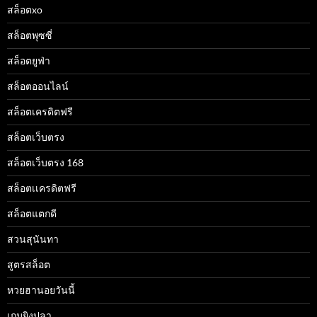
สล็อตxo
สล็อตพุซซี่
สล็อตยูฟ่า
สล็อตออนไลน์
สล็อตเครดิตฟรี
สล็อตเว็บตรง
สล็อตเว็บตรง 168
สล็อตเเครดิตฟรี
สล็อตแตกดี
สวนสุนันทา
สูตรสล็อต
หวยฮานอยวันนี้
เกมยิงปลา