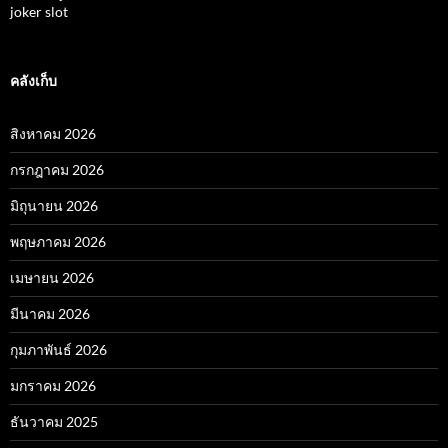
joker slot
คลังเก็บ
สิงหาคม 2026
กรกฎาคม 2026
มิถุนายน 2026
พฤษภาคม 2026
เมษายน 2026
มีนาคม 2026
กุมภาพันธ์ 2026
มกราคม 2026
ธันวาคม 2025