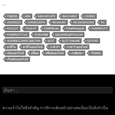
…
918KISS
ABA
ABAGROUP2
BACCARAT
CASINO
JOKER123
JOKER123TH
NO1HUAY
NO1HUAY.COM
PG
PG SLOT
PGSLOT
PUNPRO66
PUNPRO66.IN
PUNPRO777
PUNPRO777.US
PUSSY888
SAGAME168TH.COM
SEXYBACCARAT168.COM
SLOT
SLOT ONLINE
SLOTXO
คาสิโน
คาสิโนออนไลน์
บาคาร่า
บาคาร่าออนไลน์
พนันออนไลน์
สล็อต
สล็อตออนไลน์
เกมยิงปลา
เว็บพนัน
เว็บพนันออนไลน์
ค้นหา
สำหรับ:
ความเร็วไม่ใช่สิ่งสำคัญ การมีการเดินหน้าอย่างต่อเนื่องเป็นสิ่งจำเป็น