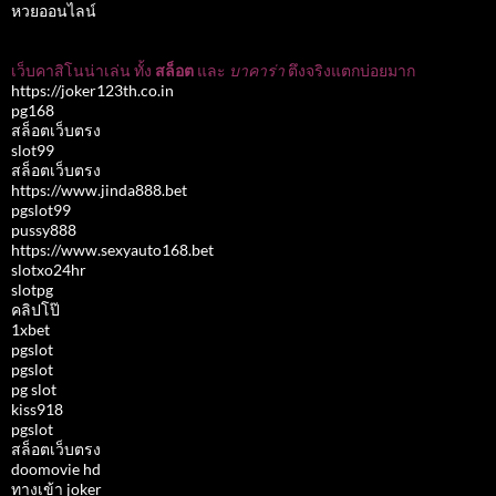
หวยออนไลน์
เว็บคาสิโนน่าเล่น ทั้ง
สล็อต
และ
บาคาร่า
ตึงจริงแตกบ่อยมาก
https://joker123th.co.in
pg168
สล็อตเว็บตรง
slot99
สล็อตเว็บตรง
https://www.jinda888.bet
pgslot99
pussy888
https://www.sexyauto168.bet
slotxo24hr
slotpg
คลิปโป๊
1xbet
pgslot
pgslot
pg slot
kiss918
pgslot
สล็อตเว็บตรง
doomovie hd
ทางเข้า joker