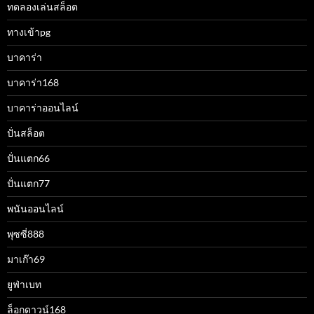
ทดลองเล่นสล็อต
ทางเข้าpg
บาคาร่า
บาคาร่า168
บาคาร่าออนไลน์
ปั่นสล็อต
ปั่นแตก66
ปั่นแตก77
พนันออนไลน์
พุซซี่888
มาเก๊า69
ยูฟ่าเบท
ล็อกดาวน์168