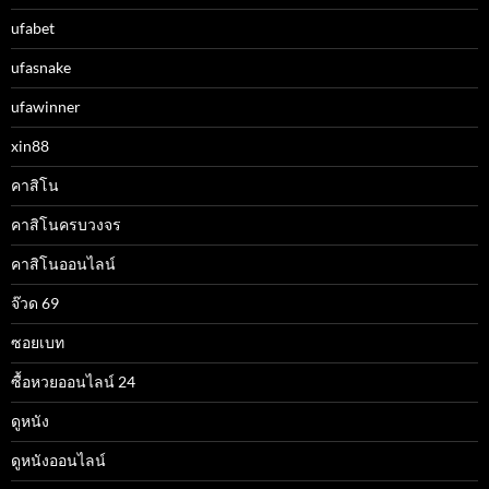
ufabet
ufasnake
ufawinner
xin88
คาสิโน
คาสิโนครบวงจร
คาสิโนออนไลน์
จ๊วด 69
ซอยเบท
ซื้อหวยออนไลน์ 24
ดูหนัง
ดูหนังออนไลน์