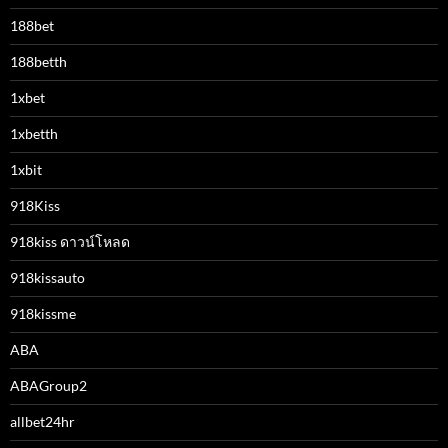
188bet
188betth
1xbet
1xbetth
1xbit
918Kiss
918kiss ดาวน์โหลด
918kissauto
918kissme
ABA
ABAGroup2
allbet24hr