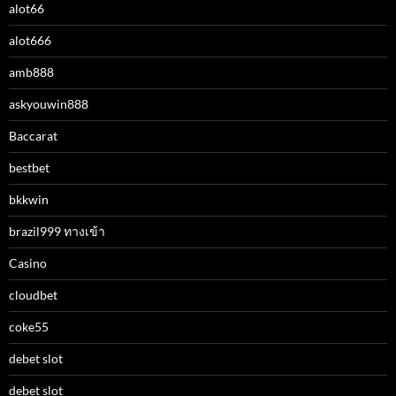
alot66
alot666
amb888
askyouwin888
Baccarat
bestbet
bkkwin
brazil999 ทางเข้า
Casino
cloudbet
coke55
debet slot
debet slot