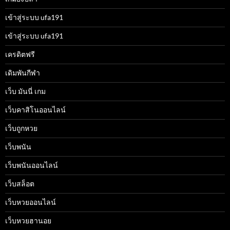
เข้าสู่ระบบ ufa191
เข้าสู่ระบบ ufa191
เครดิตฟรี
เดิมพันกีฬา
เว็บ มันนี่ เกม
เว็บคาสิโนออนไลน์
เว็บถูกหวย
เว็บพนัน
เว็บพนันออนไลน์
เว็บสล็อต
เว็บหวยออนไลน์
เว็บหวยฮานอย