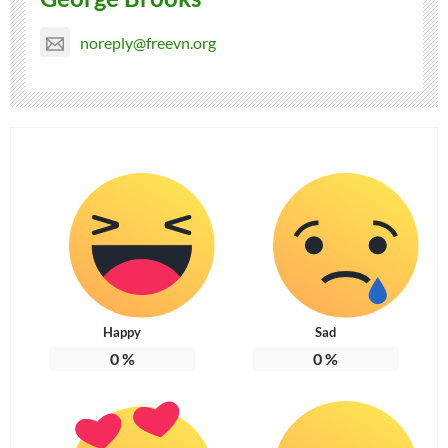
noreply@freevn.org
Happy
Sad
0
%
0
%