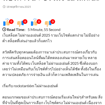
18 พฤศจิกายน 2025
0
0
0
0
Read Time:
5 Minute, 55 Second
เว็บสล็อต ไม่ผ่านเอเย่นต์ 2025 รวมเว็บไซต์แตกง่าย ไม่มีอย่าง
ต่ำ สล็อตที่เล่นง่ายแล้วก็แตกไว
สวัสดีครับทุกคนผมต้องการมาเล่าประสบการณ์ตรงเกี่ยวกับ
การเล่นสล็อตออนไลน์ที่ผมได้ทดลองเล่นมาหลายเว็บ หลาย
ค่าย รวมทั้งได้พบ เว็บสล็อต ไม่ผ่านเอเย่นต์ 2025 ซึ่งต้องบอก
เลยว่าไม่เหมือนกับเว็บไซต์ทั่วๆไปอย่างเห็นได้ชัด ทั้งยังในเรื่อง
ความปลอดภัย การจ่ายเงิน แล้วก็ความเพลิดเพลินในการเล่น
เริ่มกับ rockstar66m ไม่ผ่านเอเย่นต์
ตอนแรกผมขอเล่าประสบการณ์ตอนเริ่มเล่นใหม่ๆสำหรับผม สิ่ง
ที่จำเป็นที่สุดเป็นการเลือก เว็บไซต์ตรง ไม่ผ่านเอเย่นต์ เนื่องจาก