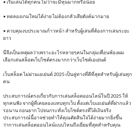
• เริ่มเล่นได้ทุกคน ไม่ว่าจะมีทุนมากหรือน้อย
• ทดลองเกมใหม่ได้ง่าย ไม่ต้องกลัวเสียตังค์มากมาย
• ควบคุมงบประมาณก้าวหน้า สำหรับผู้เล่นที่ต้องการเล่นระยะ
ยาว
นี่จึงเป็นเหตุผลว่าเพราะอะไรหลายๆคนในกลุ่มเพื่อนพ้องผม
เลือกเล่นสล็อตเว็บไซต์ตรงมากกว่าเว็บไซต์เอเย่นต์
เว็บสล็อต ไม่ผ่านเอเย่นต์ 2025 เป็นลู่ทางที่ดีที่สุดสำหรับผู้เล่นทุก
คน
ประสบการณ์ตรงเกี่ยวกับการเล่นสล็อตออนไลน์ในปี 2025 ให้
ทุกคนฟัง จากผู้ที่เคยลองแทบทุกเว็บ ตั้งแต่เว็บเอเย่นต์ที่ฝากแล้ว
รอนาน ถอนยาก ไปจนกระทั่งเว็บไซต์ตรงที่ได้เงินจริง
ประสบการณ์นี้อาจช่วยทำให้คุณตัดสินใจได้ง่ายมากยิ่งขึ้น
ว่าการเล่นสล็อตออนไลน์แบบไหนถึงเยี่ยมที่สุดสำหรับคุณ