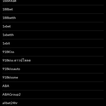
168สล็อต
188bet
188betth
1xbet
1xbetth
1xbit
918Kiss
918kiss ดาวน์โหลด
918kissauto
918kissme
ABA
ABAGroup2
allbet24hr