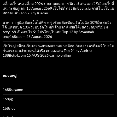
สล็อตเว็บตรง สล็อต 2026 รวมเกมแตกง่าย ฟีเจอร์เด่น และวิธีเลือกเว็บที่
เหมาะกับผู้เล่น 13 August 2569 เว็บไซต์ ตรง jin888.asia คาสิโน เว็บแม่
ทดลองเล่น Top 73 by Kieran
บาคาร่า คู่มือเลือกเว็บไพ่ที่ควรรู้ เซียนตัดเซียน รับโบนัส 30%ยิ่งเล่นยิ่ง
ได้ แคชแบค 10% ระบบอัตโนมัติเจ้าแรก สัมผัสโต๊ะสดระดับพรีเมียม
sexy168 เปิดเกมไว รับโปรใหญ่ไปเลย Top 12 by Savannah
sexy168c.com 25 August 2026
เว็บใหญ่ สล็อตเว็บตรง websiteแจกหนัก สล็อตเว็บตรง เครดิตฟรี โปรโม
ชั่นแรง เล่นง่าย ถอนได้จริง ทดลองเล่น Top 91 by Audrea
188Bets4.com 15 AUG 2026 casino online
หมวดหมู่
1688sagame
168pg
168slot