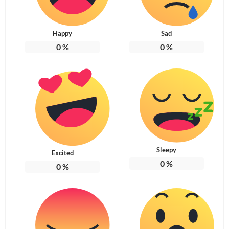
Happy
Sad
0
%
0
%
Sleepy
Excited
0
%
0
%