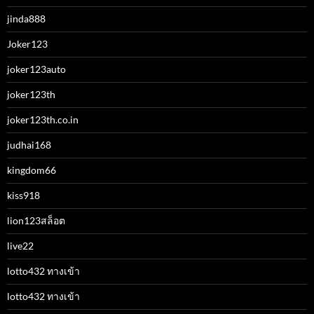
jinda888
Joker123
joker123auto
joker123th
joker123th.co.in
judhai168
kingdom66
kiss918
lion123สล็อต
live22
lotto432 ทางเข้า
lotto432 ทางเข้า