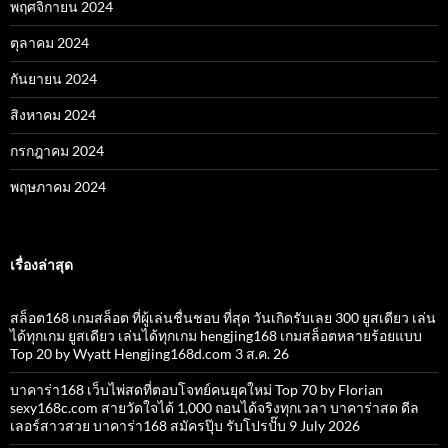
พฤศจิกายน 2024
ตุลาคม 2024
กันยายน 2024
สิงหาคม 2024
กรกฎาคม 2024
พฤษภาคม 2024
เรื่องล่าสุด
สล็อต168 เกมสล็อต ที่ผู้เล่นชื่นชอบ ที่สุด วันเกิดรับเลย 300 ยูสเดียว เล่น
ได้ทุกเกม ยูสเดียว เล่นได้ทุกเกม hengjing168 เกมสล็อตหลายร้อยแบบ
Top 20 by Wyatt Hengjing168d.com 3 ส.ค. 26
บาคาร่า168 เว็บไพ่สดที่ตอบโจทย์คนยุคใหม่ Top 70 by Florian
sexy168c.com สายวัดใจได้ 1,000 ถอนได้จริงทุกเวลา บาคาร่าสด ดีล
เลอร์สาวสวย บาคาร่า168 สมัครปุ๊บ รับโปรปั๊บ 9 July 2026