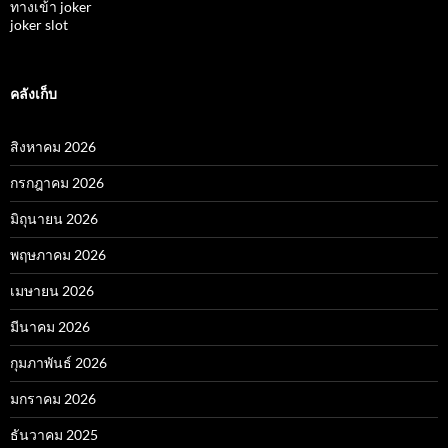
ทางเข้า joker
joker slot
คลังเก็บ
สิงหาคม 2026
กรกฎาคม 2026
มิถุนายน 2026
พฤษภาคม 2026
เมษายน 2026
มีนาคม 2026
กุมภาพันธ์ 2026
มกราคม 2026
ธันวาคม 2025