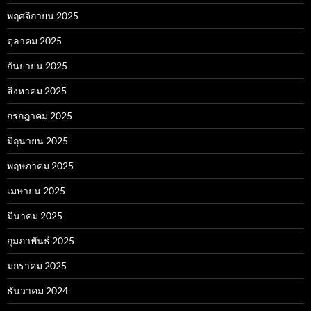
พฤศจิกายน 2025
ตุลาคม 2025
กันยายน 2025
สิงหาคม 2025
กรกฎาคม 2025
มิถุนายน 2025
พฤษภาคม 2025
เมษายน 2025
มีนาคม 2025
กุมภาพันธ์ 2025
มกราคม 2025
ธันวาคม 2024