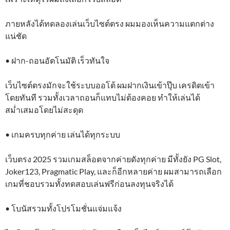
ภายหลังได้ทดลองเล่นเว็บไซต์ตรง ผมมองเห็นความแตกต่าง
แน่ชัด
• ฝาก-ถอนอัตโนมัติ เร็วทันใจ
เว็บไซต์ตรงมักจะใช้ระบบออโต้ ผมฝากเงินเข้าปุ๊บ เครดิตเข้า
โดยทันที รวมทั้งเวลาถอนก็แทบไม่ต้องคอย ทำให้เล่นได้
สม่ำเสมอโดยไม่สะดุด
• เกมครบทุกค่าย เล่นได้ทุกระบบ
เว็บตรง 2025 รวมเกมสล็อตจากค่ายดังทุกค่าย มีทั้งยัง PG Slot,
Joker123, Pragmatic Play, และก็อีกหลายค่าย ผมสามารถเลือก
เกมที่ชอบรวมทั้งทดสอบเล่นฟรีก่อนลงทุนจริงได้
• โบนัสรวมทั้งโปรโมชั่นแจ่มแจ้ง