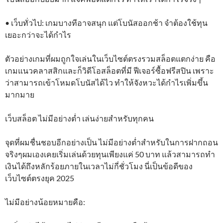
• เว็บทั่วไป: เกมบางทีอาจสนุก แต่โบนัสออกช้า จำต้องใช้ทุน
เยอะกว่าจะได้กำไร
ตัวอย่างเกมที่ผมถูกใจเล่นในเว็บไซต์ตรงรวมสล็อตแตกง่าย คือ
เกมแนวคลาสสิกและก็วิดีโอสล็อตที่มี ฟีเจอร์ซื้อฟรีสปิน เพราะ
ว่าสามารถเข้าโหมดโบนัสได้ไว ทำให้จังหวะได้กำไรเพิ่มขึ้น
มากมาย
เว็บสล็อต ไม่มีอย่างต่ำ เล่นง่ายสำหรับทุกคน
จุดที่ผมชื่นชอบอีกอย่างเป็น ไม่มีอย่างต่ำสำหรับในการฝากถอน
จริงๆผมเองเคยเริ่มเล่นด้วยทุนเพียงแค่ 50 บาท แล้วสามารถทำ
เงินได้ถึงหลักร้อยภายในเวลาไม่กี่ชั่วโมง นี่เป็นข้อดีของ
เว็บไซต์ตรงยุค 2025
ไม่มีอย่างน้อยหมายคือ: