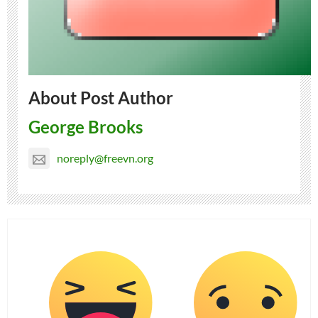
About Post Author
George Brooks
noreply@freevn.org