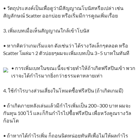
• วัตถุประสงค์เป็นเพื่อดูว่ามีสัญญาณโบนัสหรือเปล่า เช่น
สัญลักษณ์ Scatter ออกบ่อย หรือเริ่มมีการคูณเพิ่มเรื่อย
3. เพิ่มเบทเมื่อเห็นสัญญาณใกล้เข้าโบนัส
• หากคิดว่าเกมเริ่มแจก ดังเช่นว่า ได้รางวัลเล็กๆตลอด หรือ
Scatter โผล่มา 2 ตัวบ่อยๆผมจะเพิ่มเบทเป็น 3–5 บาทในทันที
• การเพิ่มเบทในขณะนี้จะช่วยทำให้ถ้าเกิดฟรีสปินเข้า พวก
เราจะได้กำไรมากยิ่งกว่าธรรมดาหลายเท่า
4. ใช้กำไรบางส่วนเสี่ยงในโหมดซื้อฟรีสปิน (ถ้าเกิดเกมมี)
• ถ้าเกิดภายหลังเล่นแล้วมีกำไรเพิ่มเป็น 200–300 บาท ผมจะ
กันทุน 100 ไว้ และก็กินกำไรไปซื้อฟรีสปิน เพื่อหวังคูณรางวัล
ก้อนโต
• ถ้าหากได้กำไรเพิ่ม ก็ถอนนิดหน่อยทันทีเพื่อไม่ให้ผลกำไร