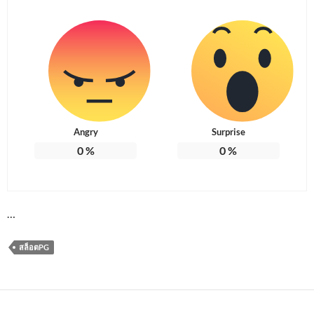
Angry
Surprise
0
%
0
%
…
สล็อตPG