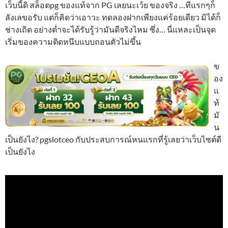
เว็บนี้ดิ สล็อตpg ของแท้จาก PG เลยนะเว้ย ของจริง …ทีแรกๆก็
ลังเลขอรับ แต่ก็คิดว่าเอาวะ ทดลองฝากเพียงแค่ร้อยเดียว มิได้ก็
ช่างเถิด อย่างต่ำจะได้รับรู้ว่ามันดีจริงไหม ซึ่ง… นี่แหละเป็นจุด
เริ่มของความติดหนึบแบบถอนตัวไม่ขึ้น
ข
อง
แ
ท้
มั
น
เป็นยังไง? pgslotceo กับประสบการณ์หนแรกที่รู้เลยว่าเว็บไซต์ดี
เป็นยังไง