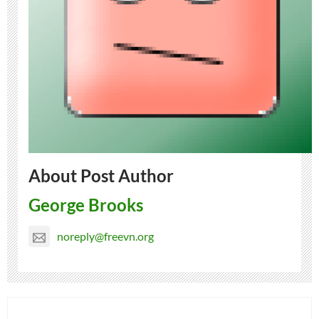
About Post Author
George Brooks
noreply@freevn.org