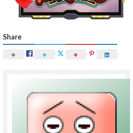
Share