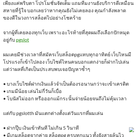
เพียงแค่พริบตา โปรโมชั่นจัดเต็ม แถมทีมงานยังบริการดีเหมือน
สหายที่รู้ใจ บอกเลยว่าหากคุณยังไม่เคยลอง คุณกำลังพลาด
ของดีในวงการสล็อตไปอย่างโชคร้าย
จากผู้ที่เคยลองทุกเว็บ เพราะอะไรท้ายที่สุดผมถึงเลือกปักหมุด
อยู่กับ
pgslot
ผมเคยมีช่วงเวลาที่สมัครเว็บสล็อตpgแทบทุกอาทิตย์ เว็บไหนมี
โปรแรงก็เข้าไปลอง เว็บไซต์ไหนคนบอกแตกง่ายก็ฝากไปเล่น
แต่ว่าผลที่เกิดเป็นประสบพบเจอปัญหาซ้ำๆ
• บางเว็บไซต์ฝากเงินแล้วจำเป็นต้องรอนานกว่าจะเข้าเครดิต
• เกมมีน้อย เล่นไม่กี่วันก็เบื่อ
• โบนัสไม่ออก หรือออกแม้กระนั้นจ่ายน้อยจนถึงไม่คุ้มเวลา
แต่กับ pgslotth มันแตกต่างตั้งแต่วันแรกที่ผมเล่น
• ฝากปุ๊บ เงินเข้าทันที ไม่เกิน 5 วินาที
• มีเกมสล็อตจากค่าย สล็อตpg ครบทุกแนว ทั้งยังสายลุ้นไว