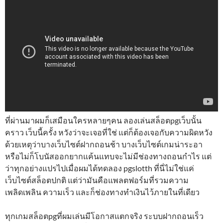
ที่ผ่านมาผมก็เสมือนใครหลายๆคน ลองเล่นสล็อตpgเว็บนั้น
คราว เว็บนี้ครั้ง หวังว่าจะเจอที่ใช่ แต่ก็ต้องเจอกับความผิดหวัง
ด้วยเหตุว่าบางเว็บไซต์ฝากถอนช้า บางเว็บไซต์เกมน่าระอา
หรือไม่ก็โบนัสออกยากแค้นแทบจะไม่มีช่องทางถอนกำไร แต่
ว่าทุกอย่างแปรไปเมื่อผมได้ทดลอง pgslotth ที่นี่ไม่ใช่แค่
เว็บไซต์สล็อตปกติ แต่ว่ามันคือแพลตฟอร์มที่รวมความ
เพลิดเพลิน ความเร็ว และก็ช่องทางทำเงินไว้ภายในที่เดียว
ทุกเกมสล็อตpgที่ผมเล่นมีโอกาสแตกจริง ระบบฝากถอนเร็ว