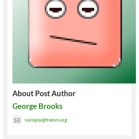
About Post Author
George Brooks
noreply@freevn.org