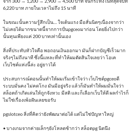
จาก 300 → 1,200 → 2,900 → 4,500 บาท จนกระทั่งในที่สุดจบที่
6,220 บาท ภายในเวลาไม่ถึง 15 นาที
ในขณะนั้นความรู้สึกเป็น… ใจเต้นแรง มือสั่นนิดๆเนื่องจากว่า
ไม่เคยได้มากขนาดนี้จากการปั่นpgceoมาก่อน โดยยิ่งไปกว่า
นั้นทุนเพียงแค่ 200 บาทเท่านั้นเอง
สิ่งที่ประทับหัวใจคือ พอถอนเงินออกมา มันก็ฝากบัญชีเร็วมาก
จริงๆไม่ถึงนาที ซึ่งนี้แหละที่ทำให้ผมตัดสินใจเลยว่า โอเค
เว็บไซต์แห่งนี้ล่ะ อยู่ยาวได้
ประสบการณ์ตอนนั้นทำให้ผมเริ่มเข้าใจว่า เว็บไซต์pgceoดี
ระบบมั่นคง ไม่คดโกง มันมีอยู่จริง แล้วก็มันทำให้ผมมั่นใจว่า
สล็อตถ้าเกิดเล่นให้ถูกจังหวะ มีสติ และก็เลือกเว็บให้ดี ผลกำไรก็
ไม่ใช่เรื่องเพ้อฝันเลยขอรับ
pgslotceo สิ่งที่คิดว่ายังพัฒนาต่อได้ แต่ไม่ใช่ปัญหาใหญ่
• บางเกมจากค่ายเล็กๆยังโหลดช้ากว่า สล็อตpg นิดนึง