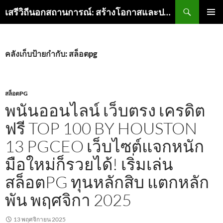
ค้นหา
เสรีวิถีนอกสถานการณ์: สร้างโอกาสและประสิทธิภาพ
ข้าม
เมนูหลัก
ไป
ยัง
เนื้อหา
คลังเก็บป้ายกำกับ: สล็อตpg
สล็อตPG
พนันออนไลน์ เว็บตรง เครดิต
ฟรี TOP 100 BY HOUSTON
13 PGCEO เว็บไซต์แจกหนัก
มือใหม่ก็รวยได้! เริ่มเล่น
สล็อตPG ทุนหลักสิบ แตกหลัก
พัน พฤศจิกา 2025
13 พฤศจิกายน 2025