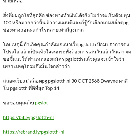
ช่วยเหลือ
สิ่งที่ผมถูกใจที่สุดคือ ช่องทางทำเงินได้จริง ไม่ว่าจะเริ่มด้วยทุน
100 หรือมากกว่านั้น ถ้าวางแผนดีและก็รู้จักเลือกเกมสล็อตpg
ช่องทางถอนผลกำไรหลายเท่ามีสูงมาก
โดยเหตุนี้ ถ้าเกิดคุณกำลังมองหาเว็บpgslotth ป้อมปราการคง
โปร่งใส แล้วก็บันเทิงใจจนกระทั่งต้องการเล่นวันแล้ววันเล่า ผม
ขอชี้แนะให้ท่านทดลองสมัคร pgslotth แล้วคุณจะเข้าใจว่า
เพราะเหตุใดผมถึงมั่นใจกล่าวว่า
สล็อตเว็บแม่ สล็อตpg pgslotth.nl 30 OCT 2568 Dwayne คาสิ
โน pgslotth ที่ดีที่สุด Top 14
ขอขอบคุณเว็บ
pgslot
https://bit.ly/pgslotth-nl
https://rebrand.ly/pgslotth-nl