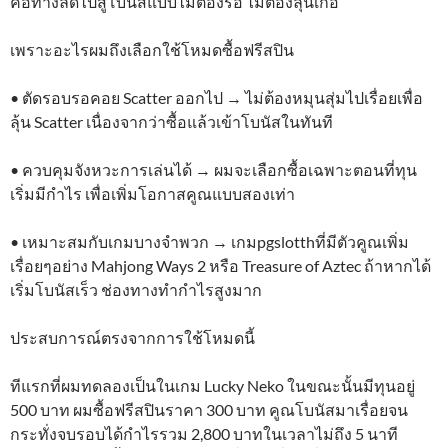
คือทางลัดไปสู่โบนัสแบบไม่ต้องรอ ไม่ต้องลุ้นเก้อ
เพราะอะไรผมถึงเลือกใช้โหมดซื้อฟรีสปิน
• ตัดรอบรอคอย Scatter ออกไป → ไม่ต้องหมุนสุ่มไปเรื่อยเพื่อ
ลุ้น Scatter เนื่องจากว่าซื้อแล้วเข้าโบนัสในทันที
• ควบคุมจังหวะการเล่นได้ → ผมจะเลือกซื้อเฉพาะตอนที่ทุน
เริ่มมีกำไร เพื่อเพิ่มโอกาสคูณแบบสองเท่า
• เหมาะสมกับเกมบางจำพวก → เกมpgslotthที่มีตัวคูณเพิ่ม
เรื่อยๆอย่าง Mahjong Ways 2 หรือ Treasure of Aztec ถ้าหากได้
เริ่มโบนัสเร็ว ช่องทางทำกำไรสูงมาก
ประสบการณ์ตรงจากการใช้โหมดนี้
ทีแรกที่ผมทดลองเป็นในเกม Lucky Neko ในขณะนั้นมีทุนอยู่
500 บาท ผมซื้อฟรีสปินราคา 300 บาท คูณโบนัสมาเรื่อยจน
กระทั่งจบรอบได้กำไรรวม 2,800 บาทในเวลาไม่ถึง 5 นาที