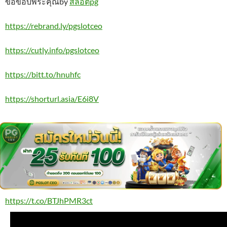
ขอขอบพระคุณby
สล็อตpg
https://rebrand.ly/pgslotceo
https://cutly.info/pgslotceo
https://bitt.to/hnuhfc
https://shorturl.asia/E6i8V
https://t.co/BTJhPMR3ct