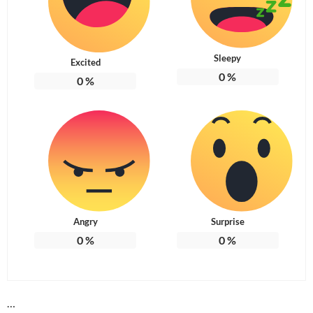
Sleepy
Excited
0
%
0
%
Angry
Surprise
0
%
0
%
…