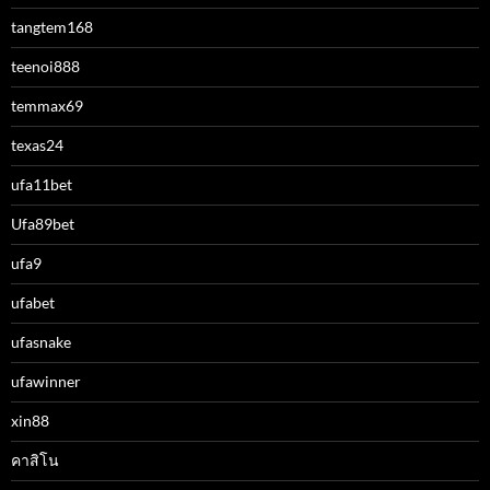
tangtem168
teenoi888
temmax69
texas24
ufa11bet
Ufa89bet
ufa9
ufabet
ufasnake
ufawinner
xin88
คาสิโน