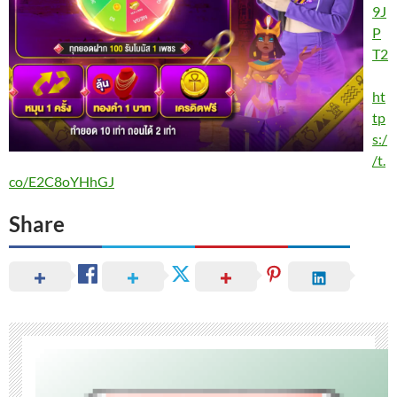
9J
P
T2
ht
tp
s:/
/t.
co/E2C8oYHhGJ
Share