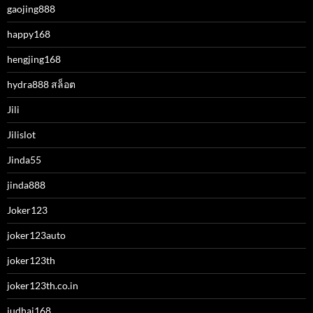
gaojing888
happy168
hengjing168
hydra888 สล็อต
Jili
Jilislot
Jinda55
jinda888
Joker123
joker123auto
joker123th
joker123th.co.in
judhai168