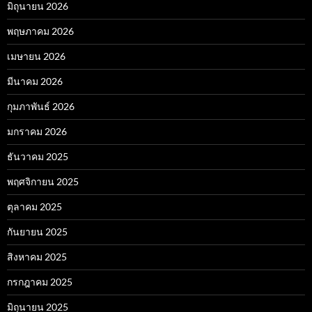
มิถุนายน 2026
พฤษภาคม 2026
เมษายน 2026
มีนาคม 2026
กุมภาพันธ์ 2026
มกราคม 2026
ธันวาคม 2025
พฤศจิกายน 2025
ตุลาคม 2025
กันยายน 2025
สิงหาคม 2025
กรกฎาคม 2025
มิถุนายน 2025