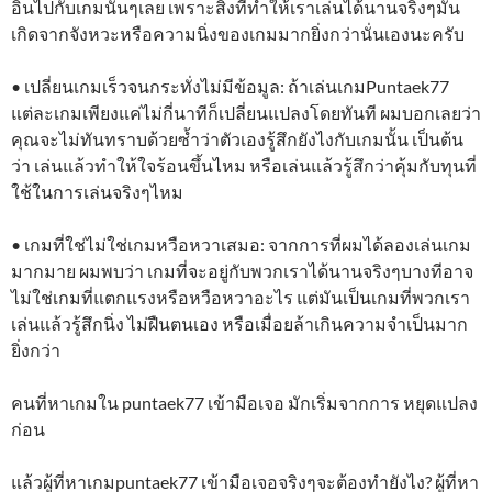
อินไปกับเกมนั้นๆเลย เพราะสิ่งที่ทำให้เราเล่นได้นานจริงๆมัน
เกิดจากจังหวะหรือความนิ่งของเกมมากยิ่งกว่านั่นเองนะครับ
• เปลี่ยนเกมเร็วจนกระทั่งไม่มีข้อมูล: ถ้าเล่นเกมPuntaek77
แต่ละเกมเพียงแค่ไม่กี่นาทีก็เปลี่ยนแปลงโดยทันที ผมบอกเลยว่า
คุณจะไม่ทันทราบด้วยซ้ำว่าตัวเองรู้สึกยังไงกับเกมนั้น เป็นต้น
ว่า เล่นแล้วทำให้ใจร้อนขึ้นไหม หรือเล่นแล้วรู้สึกว่าคุ้มกับทุนที่
ใช้ในการเล่นจริงๆไหม
• เกมที่ใช่ไม่ใช่เกมหวือหวาเสมอ: จากการที่ผมได้ลองเล่นเกม
มากมาย ผมพบว่า เกมที่จะอยู่กับพวกเราได้นานจริงๆบางทีอาจ
ไม่ใช่เกมที่แตกแรงหรือหวือหวาอะไร แต่มันเป็นเกมที่พวกเรา
เล่นแล้วรู้สึกนิ่ง ไม่ฝืนตนเอง หรือเมื่อยล้าเกินความจำเป็นมาก
ยิ่งกว่า
คนที่หาเกมใน puntaek77 เข้ามือเจอ มักเริ่มจากการ หยุดแปลง
ก่อน
แล้วผู้ที่หาเกมpuntaek77 เข้ามือเจอจริงๆจะต้องทำยังไง? ผู้ที่หา