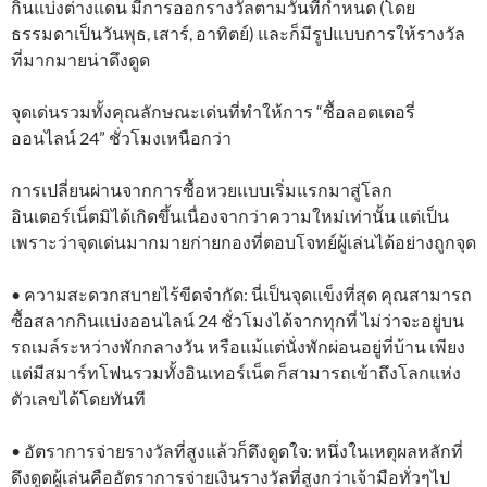
กินแบ่งต่างแดน มีการออกรางวัลตามวันที่กำหนด (โดย
ธรรมดาเป็นวันพุธ, เสาร์, อาทิตย์) และก็มีรูปแบบการให้รางวัล
ที่มากมายน่าดึงดูด
จุดเด่นรวมทั้งคุณลักษณะเด่นที่ทำให้การ “ซื้อลอตเตอรี่
ออนไลน์ 24” ชั่วโมงเหนือกว่า
การเปลี่ยนผ่านจากการซื้อหวยแบบเริ่มแรกมาสู่โลก
อินเตอร์เน็ตมิได้เกิดขึ้นเนื่องจากว่าความใหม่เท่านั้น แต่เป็น
เพราะว่าจุดเด่นมากมายก่ายกองที่ตอบโจทย์ผู้เล่นได้อย่างถูกจุด
• ความสะดวกสบายไร้ขีดจำกัด: นี่เป็นจุดแข็งที่สุด คุณสามารถ
ซื้อสลากกินแบ่งออนไลน์ 24 ชั่วโมงได้จากทุกที่ ไม่ว่าจะอยู่บน
รถเมล์ระหว่างพักกลางวัน หรือแม้แต่นั่งพักผ่อนอยู่ที่บ้าน เพียง
แต่มีสมาร์ทโฟนรวมทั้งอินเทอร์เน็ต ก็สามารถเข้าถึงโลกแห่ง
ตัวเลขได้โดยทันที
• อัตราการจ่ายรางวัลที่สูงแล้วก็ดึงดูดใจ: หนึ่งในเหตุผลหลักที่
ดึงดูดผู้เล่นคืออัตราการจ่ายเงินรางวัลที่สูงกว่าเจ้ามือทั่วๆไป