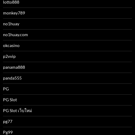
lotto888
monkey789
no1huay
no1huay.com
okcasino
p2vvip
panama888
panda555
PG
PG Slot
PG Slot เว็บใหม่
pg77
Pg99