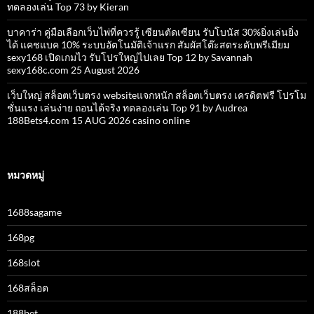
ทดลองเล่น Top 73 by Kieran
บาคาร่า คู่มือเลือกเว็บไพ่ที่ควรรู้ เซียนตัดเซียน รับโบนัส 30%ยิ่งเล่นยิ่ง
ได้ แคชแบค 10% ระบบอัตโนมัติเจ้าแรก สัมผัสโต๊ะสดระดับพรีเมียม
sexy168 เปิดเกมไว รับโปรใหญ่ไปเลย Top 12 by Savannah
sexy168c.com 25 August 2026
เว็บใหญ่ สล็อตเว็บตรง websiteแจกหนัก สล็อตเว็บตรง เครดิตฟรี โปรโม
ชั่นแรง เล่นง่าย ถอนได้จริง ทดลองเล่น Top 91 by Audrea
188Bets4.com 15 AUG 2026 casino online
หมวดหมู่
1688sagame
168pg
168slot
168สล็อต
188bet