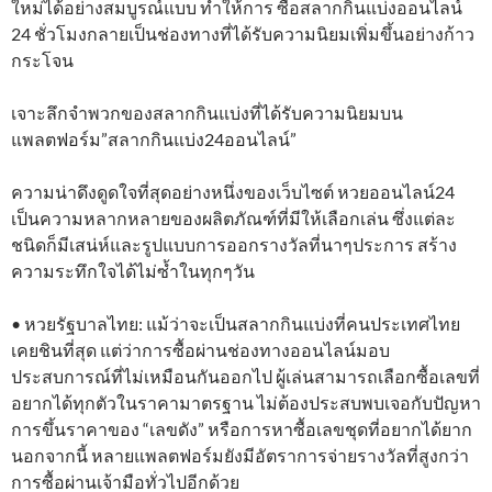
ใหม่ได้อย่างสมบูรณ์แบบ ทำให้การ ซื้อสลากกินแบ่งออนไลน์
24 ชั่วโมงกลายเป็นช่องทางที่ได้รับความนิยมเพิ่มขึ้นอย่างก้าว
กระโจน
เจาะลึกจำพวกของสลากกินแบ่งที่ได้รับความนิยมบน
แพลตฟอร์ม”สลากกินแบ่ง24ออนไลน์”
ความน่าดึงดูดใจที่สุดอย่างหนึ่งของเว็บไซต์ หวยออนไลน์24
เป็นความหลากหลายของผลิตภัณฑ์ที่มีให้เลือกเล่น ซึ่งแต่ละ
ชนิดก็มีเสน่ห์และรูปแบบการออกรางวัลที่นาๆประการ สร้าง
ความระทึกใจได้ไม่ซ้ำในทุกๆวัน
• หวยรัฐบาลไทย: แม้ว่าจะเป็นสลากกินแบ่งที่คนประเทศไทย
เคยชินที่สุด แต่ว่าการซื้อผ่านช่องทางออนไลน์มอบ
ประสบการณ์ที่ไม่เหมือนกันออกไป ผู้เล่นสามารถเลือกซื้อเลขที่
อยากได้ทุกตัวในราคามาตรฐาน ไม่ต้องประสบพบเจอกับปัญหา
การขึ้นราคาของ “เลขดัง” หรือการหาซื้อเลขชุดที่อยากได้ยาก
นอกจากนี้ หลายแพลตฟอร์มยังมีอัตราการจ่ายรางวัลที่สูงกว่า
การซื้อผ่านเจ้ามือทั่วไปอีกด้วย