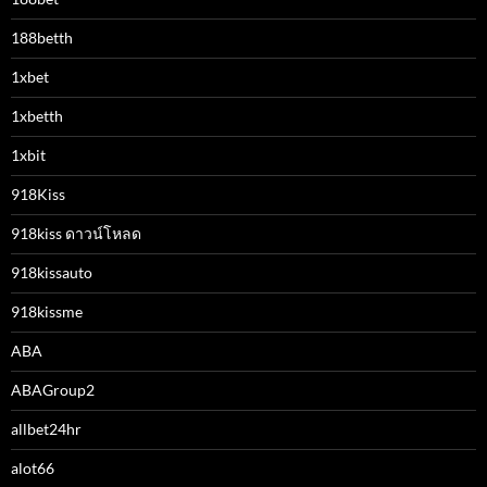
188betth
1xbet
1xbetth
1xbit
918Kiss
918kiss ดาวน์โหลด
918kissauto
918kissme
ABA
ABAGroup2
allbet24hr
alot66