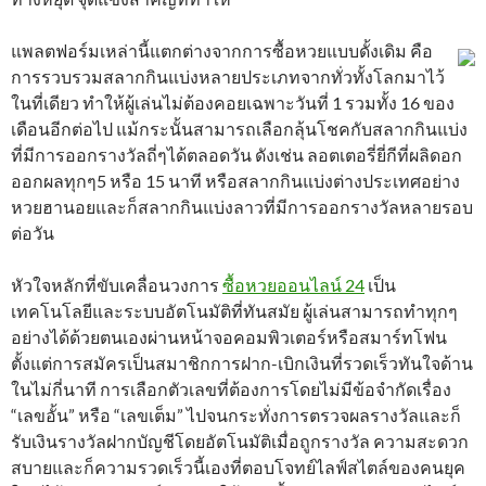
แพลตฟอร์มเหล่านี้แตกต่างจากการซื้อหวยแบบดั้งเดิม คือ
การรวบรวมสลากกินแบ่งหลายประเภทจากทั่วทั้งโลกมาไว้
ในที่เดียว ทำให้ผู้เล่นไม่ต้องคอยเฉพาะวันที่ 1 รวมทั้ง 16 ของ
เดือนอีกต่อไป แม้กระนั้นสามารถเลือกลุ้นโชคกับสลากกินแบ่ง
ที่มีการออกรางวัลถี่ๆได้ตลอดวัน ดังเช่น ลอตเตอรี่ยี่กีที่ผลิดอก
ออกผลทุกๆ5 หรือ 15 นาที หรือสลากกินแบ่งต่างประเทศอย่าง
หวยฮานอยและก็สลากกินแบ่งลาวที่มีการออกรางวัลหลายรอบ
ต่อวัน
หัวใจหลักที่ขับเคลื่อนวงการ
ซื้อหวยออนไลน์ 24
เป็น
เทคโนโลยีและระบบอัตโนมัติที่ทันสมัย ผู้เล่นสามารถทำทุกๆ
อย่างได้ด้วยตนเองผ่านหน้าจอคอมพิวเตอร์หรือสมาร์ทโฟน
ตั้งแต่การสมัครเป็นสมาชิกการฝาก-เบิกเงินที่รวดเร็วทันใจด้าน
ในไม่กี่นาที การเลือกตัวเลขที่ต้องการโดยไม่มีข้อจำกัดเรื่อง
“เลขอั้น” หรือ “เลขเต็ม” ไปจนกระทั่งการตรวจผลรางวัลและก็
รับเงินรางวัลฝากบัญชีโดยอัตโนมัติเมื่อถูกรางวัล ความสะดวก
สบายและก็ความรวดเร็วนี้เองที่ตอบโจทย์ไลฟ์สไตล์ของคนยุค