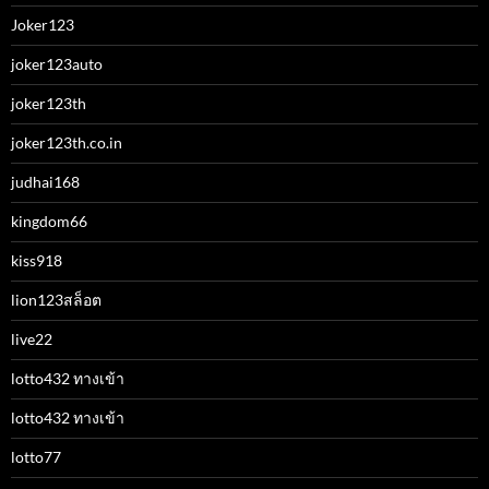
Joker123
joker123auto
joker123th
joker123th.co.in
judhai168
kingdom66
kiss918
lion123สล็อต
live22
lotto432 ทางเข้า
lotto432 ทางเข้า
lotto77