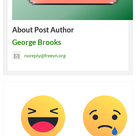
About Post Author
George Brooks
noreply@freevn.org