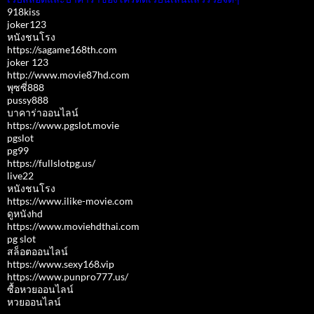
918kiss
joker123
หนังชนโรง
https://sagame168th.com
joker 123
http://www.movie87hd.com
พุซซี่888
pussy888
บาคาร่าออนไลน์
https://www.pgslot.movie
pgslot
pg99
https://fullslotpg.us/
live22
หนังชนโรง
https://www.ilike-movie.com
ดูหนังhd
https://www.moviehdthai.com
pg slot
สล็อตออนไลน์
https://www.sexy168.vip
https://www.punpro777.us/
ซื้อหวยออนไลน์
หวยออนไลน์