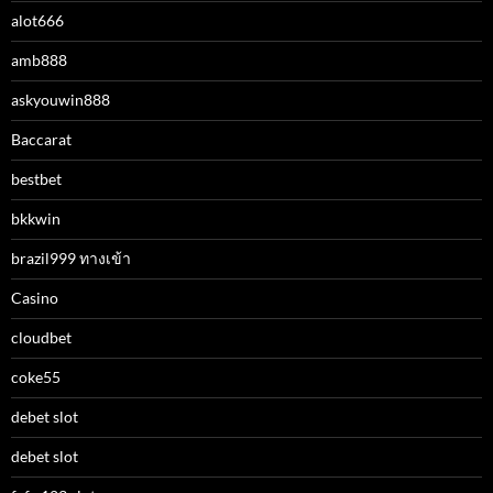
alot666
amb888
askyouwin888
Baccarat
bestbet
bkkwin
brazil999 ทางเข้า
Casino
cloudbet
coke55
debet slot
debet slot