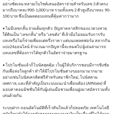
อย่างชัดเจน หลายเว็บไซต์เสนออัตราจ่ายสำหรับเลข 3 ตัวตรง
มากถึงบาทละ900-1,000 บาท รวมทั้งเลข 2 ตัวสูงถึงบาทละ 90-
100 บาท ซึ่งเป็นผลตอบแทนที่คุ้มค่ากว่ามาก
• ไม่มีเลขกลั้น จ่ายเต็มทุกตัว: ปัญหาคลาสสิกของแวดวงหวย
ใต้ดินเป็น “เลขกลั้น” หรือ “เลขดัง” ที่เจ้ามือไม่ยอมรับการรับ
แทงหรือไม่ก็จ่ายเพียงแต่ครึ่งราคา แต่บนแพลตฟอร์ม สลากกิน
แบ่ง24ออนไลน์ จำนวนมากปัญหานี้จะหมดไป ผู้เล่นสามารถ
แทงเลขที่ต้องการได้ทุกตัวในอัตราจ่ายมาตรฐาน
• โปรโมชั่นแล้วก็โบนัสสุดคุ้ม: เว็บผู้ให้บริการชอบมีการชิงชัย
กันเพื่อล่อใจลูกค้า ทำให้มีโปรโมชั่นต่างๆออกมามากมาย
อย่างเช่นโบนัสเครดิตฟรีสำหรับสมาชิกใหม่, โบนัสตาม
เทศกาล, และที่สำคัญเป็นระบบแนะนำเพื่อนพ้อง (Affiliate) ที่
มอบค่าคอมมิชชั่นให้กับผู้เล่นเมื่อชวนเพื่อนฝูงมาสมัครรวมทั้ง
เล่นด้วยกัน
ระบบฝาก-ถอนอัตโนมัติที่เร็วทันใจแล้วก็ปลอดภัย: เทคโนโลยี
สมัยใหม่ทำให้การทำธุรกรรมทางการเงินเป็นเรื่องที่ไม่ได้ยาก