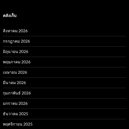
คลังเก็บ
สิงหาคม 2026
กรกฎาคม 2026
มิถุนายน 2026
พฤษภาคม 2026
เมษายน 2026
มีนาคม 2026
กุมภาพันธ์ 2026
มกราคม 2026
ธันวาคม 2025
พฤศจิกายน 2025