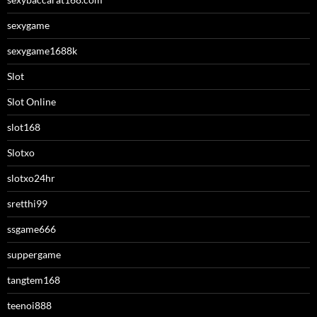
sexygame
sexygame1688k
Slot
Slot Online
slot168
Slotxo
slotxo24hr
sretthi99
ssgame666
suppergame
tangtem168
teenoi888