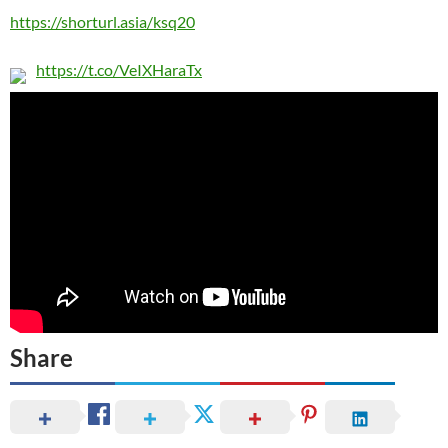
https://shorturl.asia/ksq20
https://t.co/VeIXHaraTx
Share