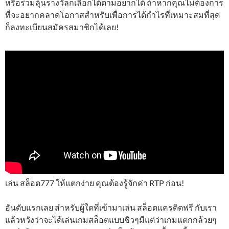
หรือร่วมลุ้นรางวัลก็เลือกได้ตามอยากได้ ถ้าหากคุณไม่ต้องการ
ที่จะอยากคลาดโอกาสสำหรับเพื่อการได้กำไรที่เหมาะสมที่สุด
ก็ลงทะเบียนสมัครสมาชิกได้เลย!
เล่น สล็อต777 ให้แตกง่าย คุณต้องรู้จักค่า RTP ก่อน!
อันดับแรกเลย สำหรับผู้ใดที่เข้ามาเล่น สล็อตเเครดิตฟรี กับเรา
แล้วหวังว่าจะได้เล่นเกมสล็อตแบบชิวๆมีแต่ว่าเกมแตกกล้วยๆ