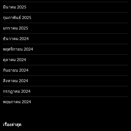
มีนาคม 2025
กุมภาพันธ์ 2025
มกราคม 2025
ธันวาคม 2024
พฤศจิกายน 2024
ตุลาคม 2024
กันยายน 2024
สิงหาคม 2024
กรกฎาคม 2024
พฤษภาคม 2024
เรื่องล่าสุด