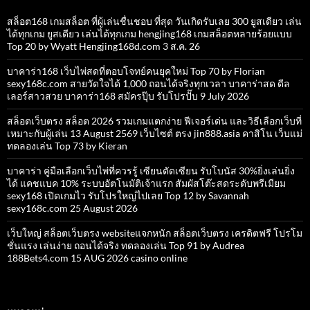
สล็อต168 เกมสล็อต ที่ผู้เล่นชื่นชอบ ที่สุด วันเกิดรับเลย 300 ยูสเดียว เล่น
ได้ทุกเกม ยูสเดียว เล่นได้ทุกเกม hengjing168 เกมสล็อตหลายร้อยแบบ
Top 20 by Wyatt Hengjing168d.com 3 ส.ค. 26
บาคาร่า168 เว็บไพ่สดที่ตอบโจทย์คนยุคใหม่ Top 70 by Florian
sexy168c.com สายวัดใจได้ 1,000 ถอนได้จริงทุกเวลา บาคาร่าสด ดีล
เลอร์สาวสวย บาคาร่า168 สมัครปุ๊บ รับโปรปั๊บ 9 July 2026
สล็อตเว็บตรง สล็อต 2026 รวมเกมแตกง่าย ฟีเจอร์เด่น และวิธีเลือกเว็บที่
เหมาะกับผู้เล่น 13 August 2569 เว็บไซต์ ตรง jin888.asia คาสิโน เว็บแม่
ทดลองเล่น Top 73 by Kieran
บาคาร่า คู่มือเลือกเว็บไพ่ที่ควรรู้ เซียนตัดเซียน รับโบนัส 30%ยิ่งเล่นยิ่ง
ได้ แคชแบค 10% ระบบอัตโนมัติเจ้าแรก สัมผัสโต๊ะสดระดับพรีเมียม
sexy168 เปิดเกมไว รับโปรใหญ่ไปเลย Top 12 by Savannah
sexy168c.com 25 August 2026
เว็บใหญ่ สล็อตเว็บตรง websiteแจกหนัก สล็อตเว็บตรง เครดิตฟรี โปรโม
ชั่นแรง เล่นง่าย ถอนได้จริง ทดลองเล่น Top 91 by Audrea
188Bets4.com 15 AUG 2026 casino online