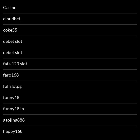
Casino
cloudbet
coke55
debet slot
debet slot
fafa 123 slot
faro168
fullslotpg
funny18
funny18.in
gaojing888
happy168