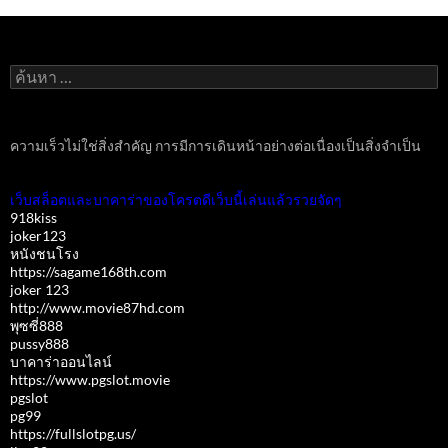
ค้นหา
สำหรับ:
ความเร็วไม่ใช่สิ่งสำคัญ การมีการเดินหน้าอย่างต่อเนื่องเป็นสิ่งจำเป็น
เว็บสล็อตและบาคาร่าของโครตดีเว็บนี้เล่นแล้วรวยจัดๆ
918kiss
joker123
หนังชนโรง
https://sagame168th.com
joker 123
http://www.movie87hd.com
พุซซี่888
pussy888
บาคาร่าออนไลน์
https://www.pgslot.movie
pgslot
pg99
https://fullslotpg.us/