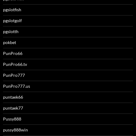
pgslotfish
pgslotgolf
pgslotth
pokbet
PunPro66
PunPro66.tv
PunPro777
PunPro777.us
puntaek66
puntaek77
Pussy888
pussy888win