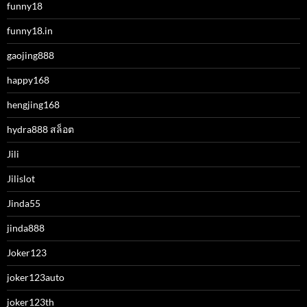
funny18
funny18.in
gaojing888
happy168
hengjing168
hydra888 สล็อต
Jili
Jilislot
Jinda55
jinda888
Joker123
joker123auto
joker123th