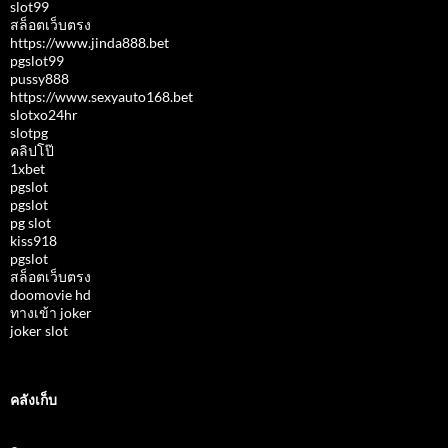
slot99
สล็อตเว็บตรง
https://www.jinda888.bet
pgslot99
pussy888
https://www.sexyauto168.bet
slotxo24hr
slotpg
คลิปโป๊
1xbet
pgslot
pgslot
pg slot
kiss918
pgslot
สล็อตเว็บตรง
doomovie hd
ทางเข้า joker
joker slot
คลังเก็บ