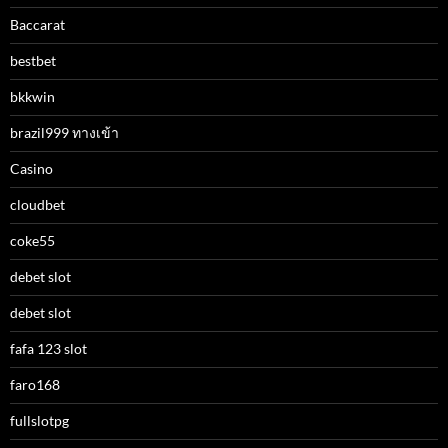
Baccarat
bestbet
bkkwin
brazil999 ทางเข้า
Casino
cloudbet
coke55
debet slot
debet slot
fafa 123 slot
faro168
fullslotpg