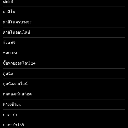
xin88
คาสิโน
คาสิโนครบวงจร
คาสิโนออนไลน์
จ๊วด 69
ซอยเบท
ซื้อหวยออนไลน์ 24
ดูหนัง
ดูหนังออนไลน์
ทดลองเล่นสล็อต
ทางเข้าpg
บาคาร่า
บาคาร่า168