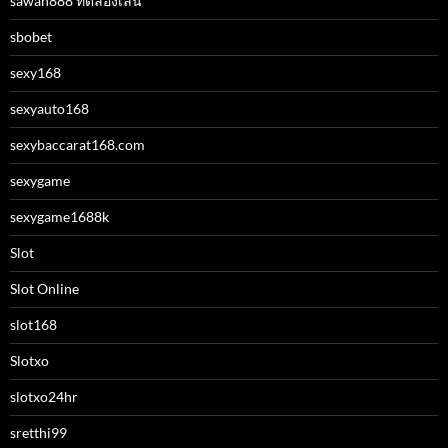
sawan888 ทดลองเล่น
sbobet
sexy168
sexyauto168
sexybaccarat168.com
sexygame
sexygame1688k
Slot
Slot Online
slot168
Slotxo
slotxo24hr
sretthi99