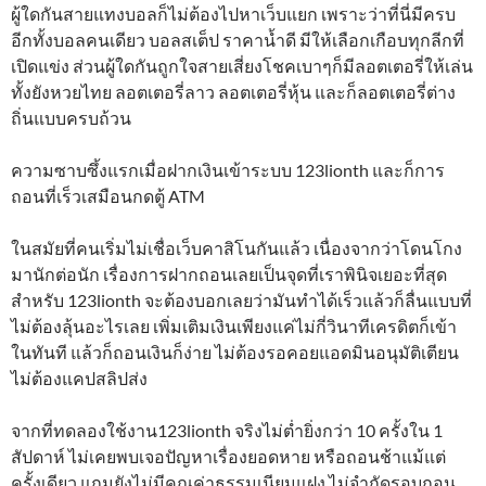
ผู้ใดกันสายแทงบอลก็ไม่ต้องไปหาเว็บแยก เพราะว่าที่นี่มีครบ
อีกทั้งบอลคนเดียว บอลสเต็ป ราคาน้ำดี มีให้เลือกเกือบทุกลีกที่
เปิดแข่ง ส่วนผู้ใดกันถูกใจสายเสี่ยงโชคเบาๆก็มีลอตเตอรี่ให้เล่น
ทั้งยังหวยไทย ลอตเตอรี่ลาว ลอตเตอรี่หุ้น และก็ลอตเตอรี่ต่าง
ถิ่นแบบครบถ้วน
ความซาบซึ้งแรกเมื่อฝากเงินเข้าระบบ 123lionth และก็การ
ถอนที่เร็วเสมือนกดตู้ ATM
ในสมัยที่คนเริ่มไม่เชื่อเว็บคาสิโนกันแล้ว เนื่องจากว่าโดนโกง
มานักต่อนัก เรื่องการฝากถอนเลยเป็นจุดที่เราพินิจเยอะที่สุด
สำหรับ 123lionth จะต้องบอกเลยว่ามันทำได้เร็วแล้วก็ลื่นแบบที่
ไม่ต้องลุ้นอะไรเลย เพิ่มเติมเงินเพียงแค่ไม่กี่วินาทีเครดิตก็เข้า
ในทันที แล้วก็ถอนเงินก็ง่าย ไม่ต้องรอคอยแอดมินอนุมัติเตียน
ไม่ต้องแคปสลิปส่ง
จากที่ทดลองใช้งาน123lionth จริงไม่ต่ำยิ่งกว่า 10 ครั้งใน 1
สัปดาห์ ไม่เคยพบเจอปัญหาเรื่องยอดหาย หรือถอนช้าแม้แต่
ครั้งเดียว แถมยังไม่มีคุณค่าธรรมเนียมแฝง ไม่จำกัดรอบถอน