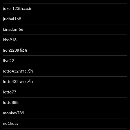
joker123th.co.in
judhai168
kingdom66
kiss918
lion123สล็อต
live22
lotto432 ทางเข้า
lotto432 ทางเข้า
lotto77
lotto888
monkey789
no1huay