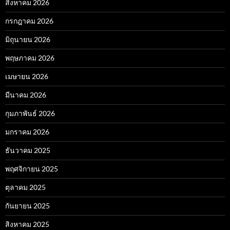
สิงหาคม 2026
กรกฎาคม 2026
มิถุนายน 2026
พฤษภาคม 2026
เมษายน 2026
มีนาคม 2026
กุมภาพันธ์ 2026
มกราคม 2026
ธันวาคม 2025
พฤศจิกายน 2025
ตุลาคม 2025
กันยายน 2025
สิงหาคม 2025