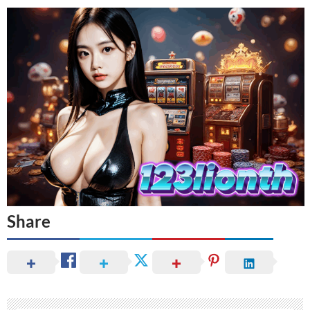
Share