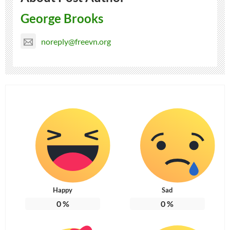
George Brooks
noreply@freevn.org
Happy
Sad
0
%
0
%