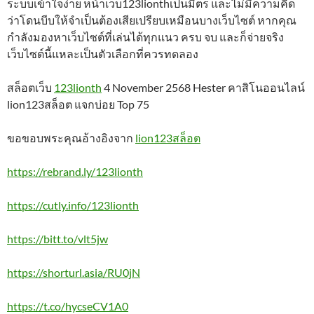
ระบบเข้าใจง่าย หน้าเว็บ123lionthเป็นมิตร และไม่มีความคิด
ว่าโดนบีบให้จำเป็นต้องเสียเปรียบเหมือนบางเว็บไซต์ หากคุณ
กำลังมองหาเว็บไซต์ที่เล่นได้ทุกแนว ครบ จบ และก็จ่ายจริง
เว็บไซต์นี้แหละเป็นตัวเลือกที่ควรทดลอง
สล็อตเว็บ
123lionth
4 November 2568 Hester คาสิโนออนไลน์
lion123สล็อต แจกบ่อย Top 75
ขอขอบพระคุณอ้างอิงจาก
lion123สล็อต
https://rebrand.ly/123lionth
https://cutly.info/123lionth
https://bitt.to/vlt5jw
https://shorturl.asia/RU0jN
https://t.co/hycseCV1A0