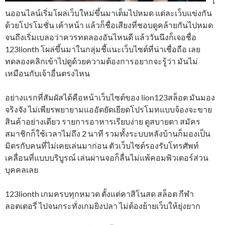
โ
นออนไลน์เริ่มโผล่เว็บใหม่ขึ้นมาเต็มไปหมด แต่ละเว็บแข่งกัน
ด้วยโปรโมชั่น เค้าหน้า แล้วก็ชื่อเสียงที่ชอบดูคล้ายกันไปหมด
จนถึงเริ่มเบลอว่าควรทดลองอันไหนดี แล้ววันนึงก็เจอชื่อ
123lionth โผล่ขึ้นมาในกลุ่มชี้แนะเว็บไซต์ที่น่าเชื่อถือ เลย
ทดลองคลิกเข้าไปดูด้วยความต้องการอยากจะรู้ว่า มันไม่
เหมือนกับเจ้าอื่นตรงไหน
อย่างแรกที่สัมผัสได้คือหน้าเว็บไซต์ของ lion123สล็อต มันมอง
จริงจัง ไม่เพียรพยายามแออัดยัดเยียดโปรโมทแบบจ้องจะขาย
สินค้าอย่างเดียว รายการอาหารเรียบง่าย ดูสบายตา สมัคร
สมาชิกก็ใช้เวลาไม่ถึง 2 นาที รวมทั้งระบบหลังบ้านก็มองเป็น
มิตรกับคนที่ไม่เคยเล่นมาก่อน ตัวเว็บไซต์รองรับโทรศัพท์
เคลื่อนที่แบบบริบูรณ์ เล่นผ่านจอก็ลื่นไม่แพ้คอมพิวเตอร์ส่วน
บุคคลเลย
123lionth เกมครบทุกหมวด ตั้งแต่คาสิโนสด สล็อต กีฬา
ลอตเตอรี่ ไปจนกระทั่งเกมยิงปลา ไม่ต้องย้ายเว็บให้ยุ่งยาก