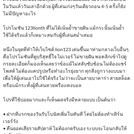
ในวันแล้ววันเล่าอีกด้วย ผู้ที่เล่นเก่งๆวันเดียวถอน 4-5 ครั้งก็ยัง
ไม่มีปัญหาอะไร
โปรโมชัน 123lionth ที่ไม่ได้เน้นย้ำขายฝัน แม้กระนั้นเน้นย้ำ
ใช้ได้จริงแล้วก็เหมาะสมกับผู้ที่เล่นสม่ำเสมอ
หนึ่งในจุดที่ทำให้เว็บไซต์ lion123 เด่นขึ้นมาท่ามกลางเว็บอื่นๆ
คือโปรโมชันที่ดูบริสุทธิ์ใจ ไม่เวอร์ ไม่ขายฝัน พอคลิกเข้าไปดู
กรยละเอียดก็มองเห็นเลยว่าข้อแม้ไม่สลับซับซ้อน ไม่ต้องแชร์
โพสต์ ไม่ต้องแคปรูปหรือทำอะไรยุ่งยาก ทุกสิ่งถูกวางแบบมา
เพื่อให้ผู้เล่นเอาไปใช้ได้จริง ไม่ว่าจะเป็นสายบาคาร่า สายสล็อต
หรือแม้กระทั้งผู้ที่เล่นหวยหรือแทงบอล
โปรที่ใช้บ่อยมากและก็เห็นผลจริงมีหลายแบบ เป็นต้นว่า
• ฝากทีแรกของวันรับโบนัสเพิ่มในทันที โดยไม่ต้องทำเทิร์น
เวอร์วัง
• คืนยอดเสียรายสัปดาห์ ไม่ต้องกดรับเอง ระบบจะโอนกลับให้