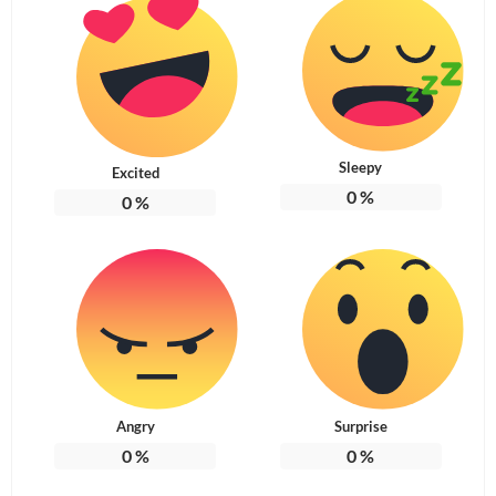
Sleepy
Excited
0
%
0
%
Angry
Surprise
0
%
0
%