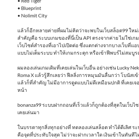
• Red Tiger
• Blueprint
• Nolimit City
แล้วก็อีกหลายค่ายที่ผมไม่คิดว่าจะพบในเว็บสล็อต99 ใหม่อย่
สำคัญคือ ระบบเกมของที่นี่เป็น API ตรงจากค่าย ไม่ใช่เก
เว็บไซต์สำรองที่เอาไปเปิดต่อ ซึ่งแตกต่างจากบางเว็บที่แอ
แบบไม่เต็มระบบ ทำให้เกมกระตุก หรือเข้าฟีพบร์ไม่สมบูร
ผมลองเล่นเกมเดิมที่เคยเล่นในเว็บอื่น อย่างเช่น Lucky Nek
Roma X แล้วรู้สึกเลยว่า ฟีลลิ่งการหมุนมันลื่นกว่า โบนัสเข
แล้วก็ที่สำคัญ ไม่มีอาการดูดแบบไม่ดีเหมือนปกติ ที่เคยเจ
หน้า
bonanza99 ระบบฝากถอนที่เร็วแล้วก็ถูกต้องที่สุดในเว็บไซ
เคยเล่นมา
ในบรรดาทุกสิ่งทุกอย่างที่ ทดลองเล่นสล็อต ทำได้ดีเลิศ
คือจุดที่ประทับใจสุด ไม่ว่าจะฝากเวลาใด เงินเข้าในทันทีไ