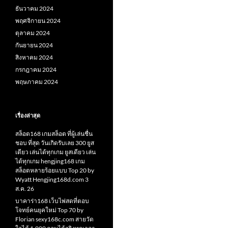
ธันวาคม 2024
พฤศจิกายน 2024
ตุลาคม 2024
กันยายน 2024
สิงหาคม 2024
กรกฎาคม 2024
พฤษภาคม 2024
เรื่องล่าสุด
สล็อต168 เกมสล็อต ที่ผู้เล่นชื่น
ชอบ ที่สุด วันเกิดรับเลย 300 ยูส
เดียว เล่นได้ทุกเกม ยูสเดียว เล่น
ได้ทุกเกม hengjing168 เกม
สล็อตหลายร้อยแบบ Top 20 by
Wyatt Hengjing168d.com 3
ส.ค. 26
บาคาร่า168 เว็บไพ่สดที่ตอบ
โจทย์คนยุคใหม่ Top 70 by
Florian sexy168c.com สายวัด