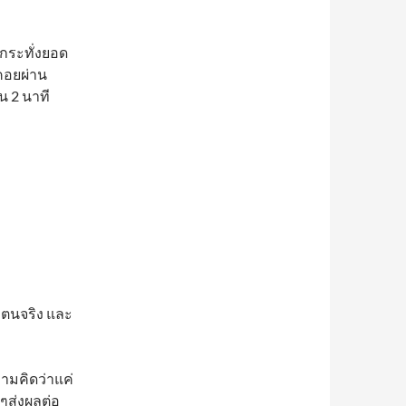
กระทั่งยอด
งคอยผ่าน
น 2 นาที
วตนจริง และ
ามคิดว่าแค่
ๆส่งผลต่อ