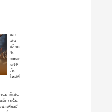
ลอง
เล่น
สล็อต
กับ
bonan
za99
เว็บ
ใหม่ที่
่านมาก็เล่น
แม้กระนั้น
มพอเพียงมี