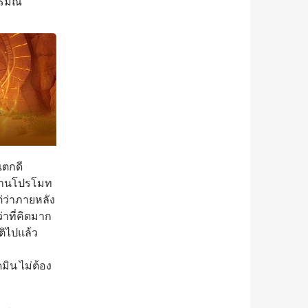
รมณ์
 แตกดี
้ผ่านโปรโมท
่ว่าภายหลัง
ว่าที่คิดมาก
ัติไปแล้ว
ิน ไม่ต้อง