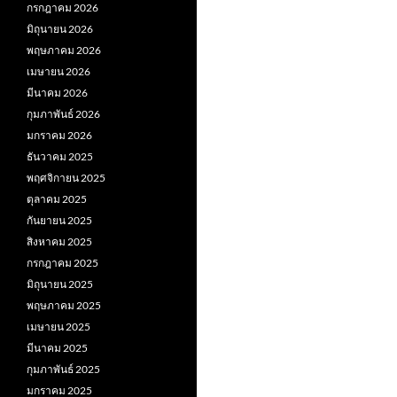
กรกฎาคม 2026
มิถุนายน 2026
พฤษภาคม 2026
เมษายน 2026
มีนาคม 2026
กุมภาพันธ์ 2026
มกราคม 2026
ธันวาคม 2025
พฤศจิกายน 2025
ตุลาคม 2025
กันยายน 2025
สิงหาคม 2025
กรกฎาคม 2025
มิถุนายน 2025
พฤษภาคม 2025
เมษายน 2025
มีนาคม 2025
กุมภาพันธ์ 2025
มกราคม 2025