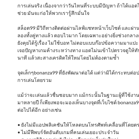
การเล่นจริง เนื่องจากว่าวันไหนที่ระบบมีปัญหา ถ้าได้แอดไ
ช่วย มันจะก่อให้พวกเรารู้สึกมั่นใจ
สล็อต99 มีวิถีทางติดต่อผ่านไลฟ์แชทหน้าเว็บไซต์ และผ่าน
ลองทั้งคู่ทางแล้ว ตอบไวมาก โดยเฉพาะอย่างยิ่งช่วงกลาง
ยังคุยได้รู้เรื่อง ไม่ใช้บอท ไม่ตอบแบบก๊อปข้อความมาแ
เจอปัญหาเกมค้างระหว่างทาง แอดไม่นเข้าไปตรวจดูให้ทั
นาที แล้วสะสางเครดิตให้ใหม่โดยไม่ต้องตามซ้ำ
จุดเล็กๆbonanza99 ที่ยังพัฒนาต่อได้ แต่ว่ามิได้กระทบต
การเล่นโดยรวม
แม้ว่าจะเล่นแล้วชื่นชอบมาก แม้กระนั้นในฐานะผู้ที่ใช้งา
มาหลายปี ก็เพียงพอจะมองเห็นบางจุดที่เว็บไซต์ bonanza9
ต่อไปได้อีก อย่างเช่น
• ยังไม่มีแอปพลิเคชันให้โหลดบนโทรศัพท์เคลื่อนที่โดยต
• ไม่มีฟีพบร์จัดอันดับเกมที่คนเล่นเยอะประจำวัน