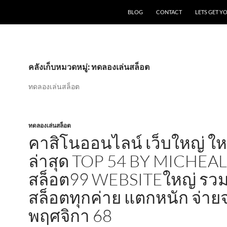
ข้ามไปยังเนื้อหา
BLOG
CONTACT
LETS GET Y
คลังเก็บหมวดหมู่: ทดลองเล่นสล็อต
ทดลองเล่นสล็อต
ทดลองเล่นสล็อต
คาสิโนออนไลน์ เว็บใหญ่ ให
ล่าสุด TOP 54 BY MICHEAL
สล็อต99 WEBSITEใหญ่ รว
สล็อตทุกค่าย แตกหนัก จ่ายจ
พฤศจิกา 68