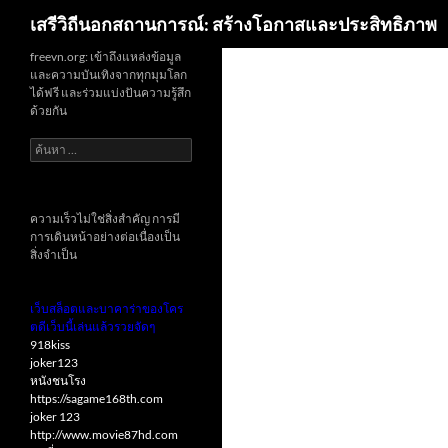
ค้นหา
เสรีวิถีนอกสถานการณ์: สร้างโอกาสและประสิทธิภาพ
freevn.org: เข้าถึงแหล่งข้อมูล
และความบันเทิงจากทุกมุมโลก
ได้ฟรี และร่วมแบ่งปันความรู้สึก
ด้วยกัน
ค้นหา
สำหรับ:
ความเร็วไม่ใช่สิ่งสำคัญ การมี
การเดินหน้าอย่างต่อเนื่องเป็น
สิ่งจำเป็น
เว็บสล็อตและบาคาร่าของโคร
ตดีเว็บนี้เล่นแล้วรวยจัดๆ
918kiss
joker123
หนังชนโรง
https://sagame168th.com
joker 123
http://www.movie87hd.com