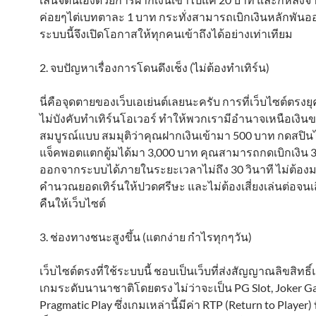
ค่อยๆไต่เบทตาละ 1 บาท กระทั่งสามารถเบิกเงินหลักพันอ
ระบบนี้จึงเปิดโอกาสให้ทุกคนเข้าถึงได้อย่างเท่าเทียม
2. จบปัญหาเรื่องการโดนดึงเช็ง (ไม่ต้องทำเทิร์น)
นี่คือจุดตายของเว็บเอเย่นต์เลยนะครับ การที่เว็บไซต์ตรงย
ไม่บังคับทำเทิร์นโอเวอร์ ทำให้พวกเรามีอำนาจเหนือเงิน
สมบูรณ์แบบ สมมุติว่าคุณฝากเงินเข้ามา 500 บาท กดสปิน
แจ็คพอตแตกตู้มได้มา 3,000 บาท คุณสามารถกดเบิกเงิน 
ออกจากระบบได้ภายในระยะเวลาไม่ถึง 30 วินาที ไม่ต้องมา
คำนวณยอดเทิร์นให้ปวดศรีษะ และไม่ต้องเสี่ยงเล่นต่อจนเส
คืนให้เว็บไซต์
3. ช่องทางชนะสูงขึ้น (แตกง่าย กำไรทุกๆวัน)
เว็บไซต์ตรงที่ใช้ระบบนี้ ชอบเป็นเว็บที่ส่งสัญญาณลิขสิทธิ
เกมระดับนานาชาติโดยตรง ไม่ว่าจะเป็น PG Slot, Joker G
Pragmatic Play ซึ่งเกมเหล่านี้มีค่า RTP (Return to Player) ท