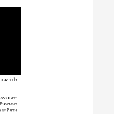
าย ผลกำไร
านธรรมดาๆ
เดินทางมา
 ผลที่ตาม