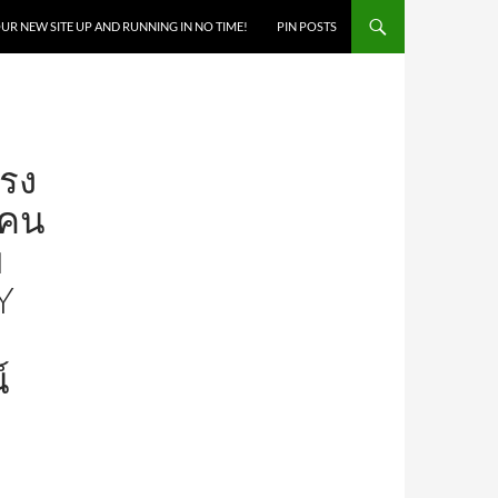
OUR NEW SITE UP AND RUNNING IN NO TIME!
PIN POSTS
ตรง
มคน
บ
Y
์