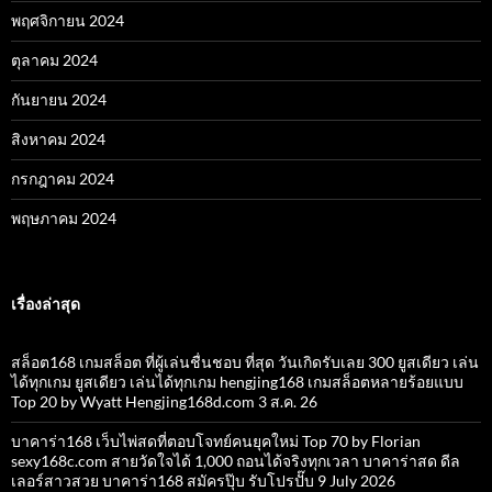
พฤศจิกายน 2024
ตุลาคม 2024
กันยายน 2024
สิงหาคม 2024
กรกฎาคม 2024
พฤษภาคม 2024
เรื่องล่าสุด
สล็อต168 เกมสล็อต ที่ผู้เล่นชื่นชอบ ที่สุด วันเกิดรับเลย 300 ยูสเดียว เล่น
ได้ทุกเกม ยูสเดียว เล่นได้ทุกเกม hengjing168 เกมสล็อตหลายร้อยแบบ
Top 20 by Wyatt Hengjing168d.com 3 ส.ค. 26
บาคาร่า168 เว็บไพ่สดที่ตอบโจทย์คนยุคใหม่ Top 70 by Florian
sexy168c.com สายวัดใจได้ 1,000 ถอนได้จริงทุกเวลา บาคาร่าสด ดีล
เลอร์สาวสวย บาคาร่า168 สมัครปุ๊บ รับโปรปั๊บ 9 July 2026