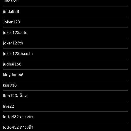
Jinda55
jinda888
Joker123
joker123auto
joker123th
joker123th.co.in
judhai168
kingdom66
kiss918
lion123สล็อต
live22
lotto432 ทางเข้า
lotto432 ทางเข้า