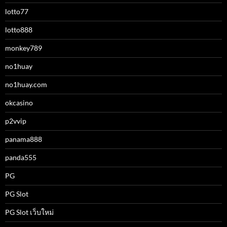
lotto77
lotto888
monkey789
no1huay
no1huay.com
okcasino
p2vvip
panama888
panda555
PG
PG Slot
PG Slot เว็บใหม่