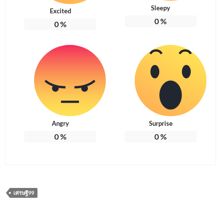
Sleepy
Excited
0
%
0
%
Angry
Surprise
0
%
0
%
เศรษฐี99