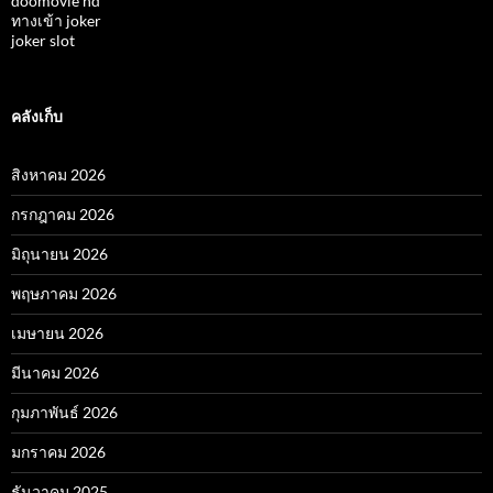
doomovie hd
ทางเข้า joker
joker slot
คลังเก็บ
สิงหาคม 2026
กรกฎาคม 2026
มิถุนายน 2026
พฤษภาคม 2026
เมษายน 2026
มีนาคม 2026
กุมภาพันธ์ 2026
มกราคม 2026
ธันวาคม 2025