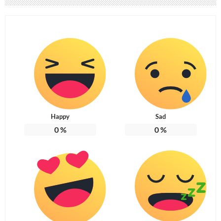
Happy
Sad
0
%
0
%