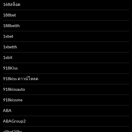
168สล็อต
188bet
188betth
1xbet
1xbetth
1xbit
918Kiss
918kiss ดาวน์โหลด
918kissauto
918kissme
ABA
ABAGroup2
allbet24hr