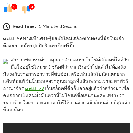
0
0
Read Time:
5 Minute, 3 Second
sretthi99 ทางเข้าเศรษฐียสมัยใหม่ สล็อตเว็บตรงที่มือใหม่จำ
ต้องลอง สมัครปุบปับรับเครดิตฟรีปั๊บ
สารภาพมาซะดีๆว่าคุณกำลังมองหาเว็บไซต์สล็อตที่ใจดีกับ
มือใช่อยู่ใช่ไหมขา? ชนิดที่ว่าฝากเงินเข้าไปแล้วไม่ต้องนั่ง
มึนงงกับรายการอาหารที่ซับซ้อน หรือเล่นแล้วโบนัสแตกยาก
แค้นท้อแท้ วันนี้บอกเลยว่าคุณมาถูกที่แล้ว เพราะเราจะพาทัวร์
อาณาจักร
sretthi99
เว็บสล็อตที่ชื่อก็บอกอยู่แล้วว่าสร้างมาเพื่อ
คนอยากเป็นคนมั่งมี แต่ว่านี่ไม่ใช่แค่ชื่อเล่นๆนะคะ เพราะว่า
ระบบข้างในเขาวางแบบมาให้ใช้งานง่าย แล้วก็เล่นง่ายที่สุดเท่า
ที่เคยมีมา