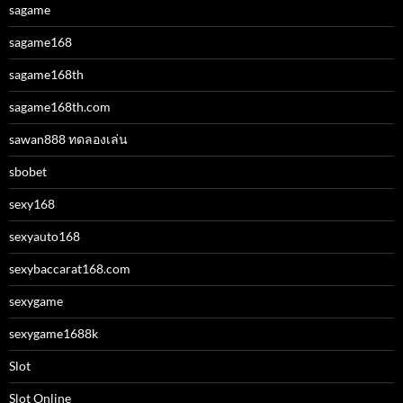
sagame
sagame168
sagame168th
sagame168th.com
sawan888 ทดลองเล่น
sbobet
sexy168
sexyauto168
sexybaccarat168.com
sexygame
sexygame1688k
Slot
Slot Online