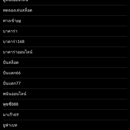
ทดลองเล่นสล็อต
ทางเข้าpg
บาคาร่า
บาคาร่า168
บาคาร่าออนไลน์
ปั่นสล็อต
ปั่นแตก66
ปั่นแตก77
พนันออนไลน์
พุซซี่888
มาเก๊า69
ยูฟ่าเบท