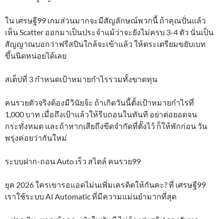
ใน เศรษฐี99 เกมส่วนมากจะมีสัญลักษณ์พวกนี้ ถ้าคุณปั่นแล้ว
เห็น Scatter ออกมาเป็นประจำแม้ว่าจะยังไม่ครบ 3-4 ตัว นั่นเป็น
สัญญาณบอกว่าฟรีสปินใกล้จะเข้าแล้ว ให้ตระเตรียมขยับเบท
ขึ้นนิดหน่อยได้เลย
สเต็ปที่ 3 กำหนดเป้าหมายกำไรรวมทั้งขาดทุน
คนรวยตัวจริงต้องมีวินัยจ้ะ ถ้าเกิดวันนี้ตั้งเป้าหมายกำไรที่
1,000 บาท เมื่อถึงเป้าแล้วให้รีบถอนในทันที อย่าต่อยอดจน
กระทั่งหมด และถ้าหากเสียถึงขีดจำกัดที่ตั้งไว้ ก็ให้พักก่อน วัน
พรุ่งค่อยว่ากันใหม่
ระบบฝาก-ถอน Auto เร็ว สไตล์ คนรวย99
ยุค 2026 ใครเขารอแอดไม่นเพิ่มเครดิตให้กันคะ? ที่ เศรษฐี99
เราใช้ระบบ AI Automatic ที่มีความแม่นยำมากที่สุด