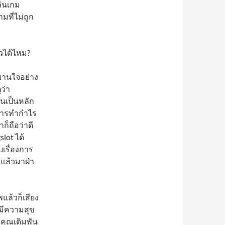
ล่นเกม
มที่ไม่ถูก
ยวได้ไหม?
กบานใจอย่าง
ว่า
านเป็นหลัก
งการทำกำไร
ก็ถือว่าดี
lot ได้
บเรื่องการ
าแล้วมาฝ่า
แล้วก็เสียง
งมีความสุข
้คุณเดิมพัน