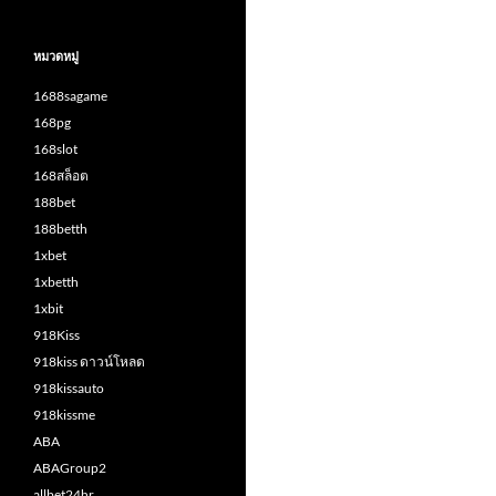
หมวดหมู่
1688sagame
168pg
168slot
168สล็อต
188bet
188betth
1xbet
1xbetth
1xbit
918Kiss
918kiss ดาวน์โหลด
918kissauto
918kissme
ABA
ABAGroup2
allbet24hr