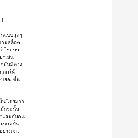
ะ!
อนแบบสุดๆ
อ เกมสล็อต
ทำกำไรแบบ
วมาเล่น
ต่มันมีทาง
กเกมให้
ๆเยอะขึ้น
นั้น โดยมาก
ม้กระนั้น
เหมาะสมกับคน
องเกมปั่น
อย่างเช่น