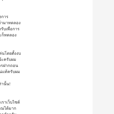
องการ
ถเข้ามาทดลอง
รับเพื่อการ
ละก็ทดลอง
่นโดยตั้งงบ
จ้ะครับผม
นการฝากถอน
น่แท้ครับผม
่านั้น!
เราเว็บไซต์
คุณได้มาก