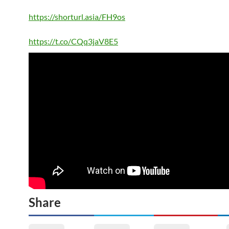
https://shorturl.asia/FH9os
https://t.co/CQq3jaV8E5
Share