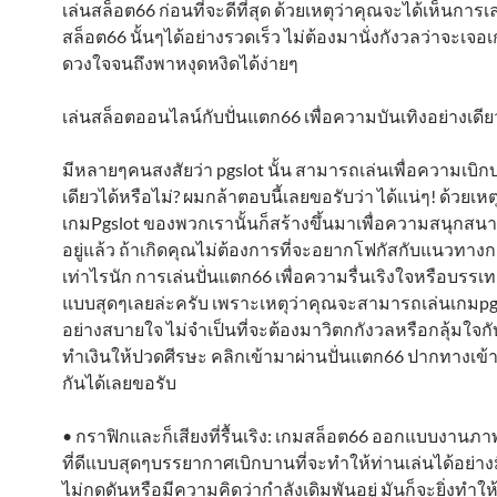
เล่นสล็อต66 ก่อนที่จะดีที่สุด ด้วยเหตุว่าคุณจะได้เห็นการเ
สล็อต66 นั้นๆได้อย่างรวดเร็ว ไม่ต้องมานั่งกังวลว่าจะเจอเก
ดวงใจจนถึงพาหงุดหงิดได้ง่ายๆ
เล่นสล็อตออนไลน์กับปั่นแตก66 เพื่อความบันเทิงอย่างเดี
มีหลายๆคนสงสัยว่า pgslot นั้น สามารถเล่นเพื่อความเบิ
เดียวได้หรือไม่? ผมกล้าตอบนี้เลยขอรับว่า ได้แน่ๆ! ด้วยเหตุ
เกมPgslot ของพวกเรานั้นก็สร้างขึ้นมาเพื่อความสนุกสน
อยู่แล้ว ถ้าเกิดคุณไม่ต้องการที่จะอยากโฟกัสกับแนวทา
เท่าไรนัก การเล่นปั่นแตก66 เพื่อความรื่นเริงใจหรือบรรเทา
แบบสุดๆเลยล่ะครับ เพราะเหตุว่าคุณจะสามารถเล่นเกมpgs
อย่างสบายใจ ไม่จำเป็นที่จะต้องมาวิตกกังวลหรือกลุ้มใจกั
ทำเงินให้ปวดศีรษะ คลิกเข้ามาผ่านปั่นแตก66 ปากทางเข้
กันได้เลยขอรับ
• กราฟิกและก็เสียงที่รื้นเริง: เกมสล็อต66 ออกแบบงานภาพ
ที่ดีแบบสุดๆบรรยากาศเบิกบานที่จะทำให้ท่านเล่นได้อย่า
ไม่กดดันหรือมีความคิดว่ากำลังเดิมพันอยู่ มันก็จะยิ่งทำให