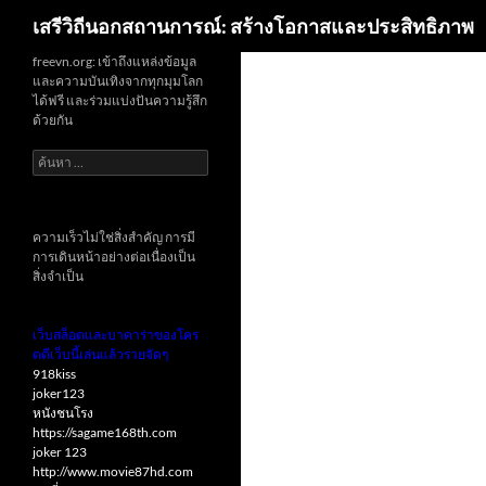
ค้นหา
เสรีวิถีนอกสถานการณ์: สร้างโอกาสและประสิทธิภาพ
freevn.org: เข้าถึงแหล่งข้อมูล
และความบันเทิงจากทุกมุมโลก
ได้ฟรี และร่วมแบ่งปันความรู้สึก
ด้วยกัน
ค้นหา
สำหรับ:
ความเร็วไม่ใช่สิ่งสำคัญ การมี
การเดินหน้าอย่างต่อเนื่องเป็น
สิ่งจำเป็น
เว็บสล็อตและบาคาร่าของโคร
ตดีเว็บนี้เล่นแล้วรวยจัดๆ
918kiss
joker123
หนังชนโรง
https://sagame168th.com
joker 123
http://www.movie87hd.com