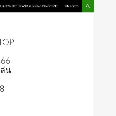
OUR NEW SITE UP AND RUNNING IN NO TIME!
PIN POSTS
 TOP
ก66
ล่น
8