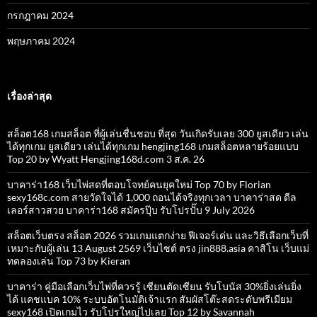
กรกฎาคม 2024
พฤษภาคม 2024
เรื่องล่าสุด
สล็อต168 เกมสล็อต ที่ผู้เล่นชื่นชอบ ที่สุด วันเกิดรับเลย 300 ยูสเดียว เล่น
ได้ทุกเกม ยูสเดียว เล่นได้ทุกเกม hengjing168 เกมสล็อตหลายร้อยแบบ
Top 20 by Wyatt Hengjing168d.com 3 ส.ค. 26
บาคาร่า168 เว็บไพ่สดที่ตอบโจทย์คนยุคใหม่ Top 70 by Florian
sexy168c.com สายวัดใจได้ 1,000 ถอนได้จริงทุกเวลา บาคาร่าสด ดีล
เลอร์สาวสวย บาคาร่า168 สมัครปุ๊บ รับโปรปั๊บ 9 July 2026
สล็อตเว็บตรง สล็อต 2026 รวมเกมแตกง่าย ฟีเจอร์เด่น และวิธีเลือกเว็บที่
เหมาะกับผู้เล่น 13 August 2569 เว็บไซต์ ตรง jin888.asia คาสิโน เว็บแม่
ทดลองเล่น Top 73 by Kieran
บาคาร่า คู่มือเลือกเว็บไพ่ที่ควรรู้ เซียนตัดเซียน รับโบนัส 30%ยิ่งเล่นยิ่ง
ได้ แคชแบค 10% ระบบอัตโนมัติเจ้าแรก สัมผัสโต๊ะสดระดับพรีเมียม
sexy168 เปิดเกมไว รับโปรใหญ่ไปเลย Top 12 by Savannah