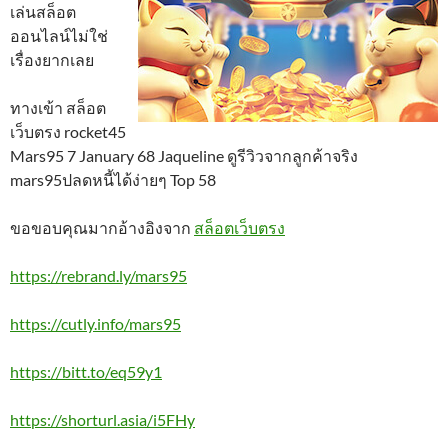
เล่นสล็อต
ออนไลน์ไม่ใช่
เรื่องยากเลย
ทางเข้า สล็อต
เว็บตรง rocket45
Mars95 7 January 68 Jaqueline ดูรีวิวจากลูกค้าจริง
mars95ปลดหนี้ได้ง่ายๆ Top 58
ขอขอบคุณมากอ้างอิงจาก
สล็อตเว็บตรง
https://rebrand.ly/mars95
https://cutly.info/mars95
https://bitt.to/eq59y1
https://shorturl.asia/i5FHy