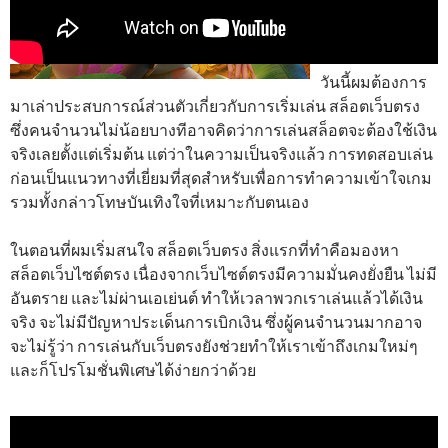
วันนี้ผมต้องการ
มาเล่าประสบการณ์ส่วนตัวเกี่ยวกับการเริ่มเล่น สล็อตเว็บตรง
ซึ่งคนจำนวนไม่น้อยบางทีอาจคิดว่าการเล่นสล็อตจะต้องใช้เงิน
จริงเลยตั้งแต่เริ่มต้น แต่ว่าในความเป็นจริงแล้ว การทดสอบเล่น
ก่อนเป็นแนวทางที่เยี่ยมที่สุดสำหรับเพื่อการทำความเข้าใจเกม
รวมทั้งกล่าวโทษบันเทิงใจที่เหมาะกับตนเอง
ในตอนที่ผมเริ่มสนใจ สล็อตเว็บตรง สิ่งแรกที่ทำคือมองหา
สล็อตเว็บไซต์ตรง เนื่องจากเว็บไซต์ตรงมีความมั่นคงยั่งยืน ไม่มี
อันตราย และไม่ผ่านเอเย่นต์ ทำให้เวลาพวกเราเล่นแล้วได้เงิน
จริง จะไม่มีปัญหาประเด็นการเบิกเงิน ซึ่งผู้คนจำนวนมากอาจ
จะไม่รู้ว่า การเล่นกับเว็บตรงยังช่วยทำให้เราเข้าถึงเกมใหม่ๆ
และก็โปรโมชั่นพิเศษได้ง่ายกว่าด้วย