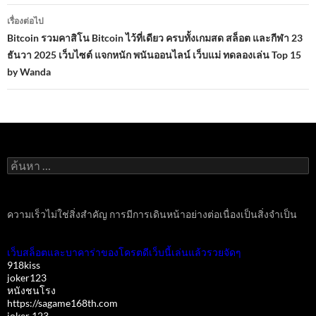
เรื่องต่อไป
Bitcoin รวมคาสิโน Bitcoin ไว้ที่เดียว ครบทั้งเกมสด สล็อต และกีฬา 23
ธันวา 2025 เว็บไซต์ แจกหนัก พนันออนไลน์ เว็บแม่ ทดลองเล่น Top 15
by Wanda
ค้นหา
สำหรับ:
ความเร็วไม่ใช่สิ่งสำคัญ การมีการเดินหน้าอย่างต่อเนื่องเป็นสิ่งจำเป็น
เว็บสล็อตและบาคาร่าของโครตดีเว็บนี้เล่นแล้วรวยจัดๆ
918kiss
joker123
หนังชนโรง
https://sagame168th.com
joker 123