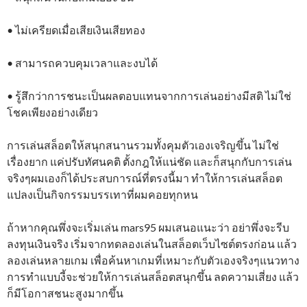
• ไม่เครียดเมื่อเสียเงินเสียทอง
• สามารถควบคุมเวลาและงบได้
• รู้สึกว่าการชนะเป็นผลตอบแทนจากการเล่นอย่างมีสติ ไม่ใช่
โชคเพียงอย่างเดียว
การเล่นสล็อตให้สนุกสนานรวมทั้งคุมตัวเองเจริญขึ้น ไม่ใช่
เรื่องยาก แค่ปรับทัศนคติ ตั้งกฎให้แน่ชัด และก็สนุกกับการเล่น
จริงๆผมเองก็ได้ประสบการณ์ที่ตรงนี้มา ทำให้การเล่นสล็อต
แปลงเป็นกิจกรรมบรรเทาที่ผมคอยทุกหน
ถ้าหากคุณพึ่งจะเริ่มเล่น mars95 ผมเสนอแนะว่า อย่าพึ่งจะรีบ
ลงทุนเงินจริง เริ่มจากทดลองเล่นในสล็อตเว็บไซต์ตรงก่อน แล้ว
ลองเล่นหลายเกม เพื่อค้นหาเกมที่เหมาะกับตัวเองจริงๆแนวทาง
การทำแบบงี้จะช่วยให้การเล่นสล็อตสนุกขึ้น ลดความเสี่ยง แล้ว
ก็มีโอกาสชนะสูงมากขึ้น