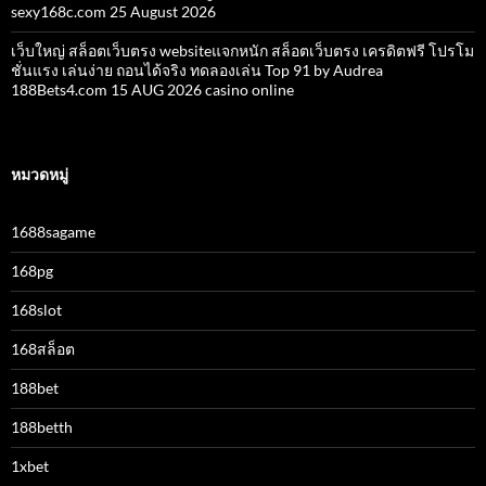
sexy168c.com 25 August 2026
เว็บใหญ่ สล็อตเว็บตรง websiteแจกหนัก สล็อตเว็บตรง เครดิตฟรี โปรโม
ชั่นแรง เล่นง่าย ถอนได้จริง ทดลองเล่น Top 91 by Audrea
188Bets4.com 15 AUG 2026 casino online
หมวดหมู่
1688sagame
168pg
168slot
168สล็อต
188bet
188betth
1xbet