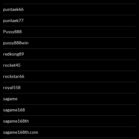
puntaek66
puntaek77
Pussy888
pussy888win
redkong89
rocket45
rockstar66
royal558
sagame
sagame168
sagame168th
sagame168th.com