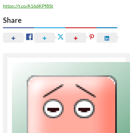
https://t.co/A16dKPf8St
Share