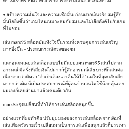
ทำให้เราทราบดีว่าพวกเราควรจะเริ่มเล่นด้วยเงินเท่าใด
• สร้างความมั่นใจและความเชื่อมั่น: ก่อนฝากเงินจริง ผมรู้สึก
มั่นใจยิ่งขึ้นว่าเกมไหนเหมาะสมกับผม และไม่เสียตังค์ไปกับเกม
ที่ไม่ชอบ
เล่น mars95 สล็อตบันเทิงใจขึ้นรวมทั้งควบคุมการเล่นเจริญ
มากยิ่งขึ้น – ประสบการณ์ตรงของผม
แต่ก่อนผมเคยเล่นสล็อตแบบไม่มีแบบแผน mars95 เล่นไปตาม
อารมณ์ มีครั้งที่เสียเงินไปมากก็รู้สึกอารมณ์เสีย บางทีก็เล่นต่อ
เนื่องจากว่าคิดว่า “จำเป็นต้องเอาคืนให้ได้” แต่ในที่สุดกลับเสีย
มากกว่าเดิม นี่เป็นประสบการณ์ที่ผู้คนจำนวนไม่ใช้น้อยคุ้นเคย
ผมเองก็เคยผ่านมาแล้วเช่นเดียวกัน
mars95 จุดเปลี่ยนที่ทำให้การเล่นสล็อตสนุกขึ้น
อย่างแรกที่ผมทำคือ ปรับมุมมองของการเล่นสล็อต จากเดิมที่
เล่นเพื่อหวังรวยเร็ว เปลี่ยนมาเป็นการเล่นเพื่อสนุกแล้วก็บรรเทา