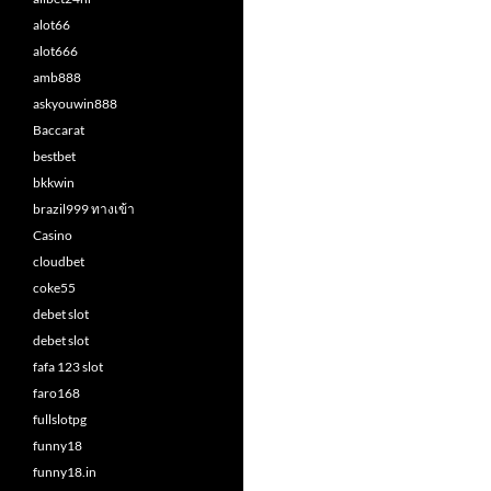
alot66
alot666
amb888
askyouwin888
Baccarat
bestbet
bkkwin
brazil999 ทางเข้า
Casino
cloudbet
coke55
debet slot
debet slot
fafa 123 slot
faro168
fullslotpg
funny18
funny18.in