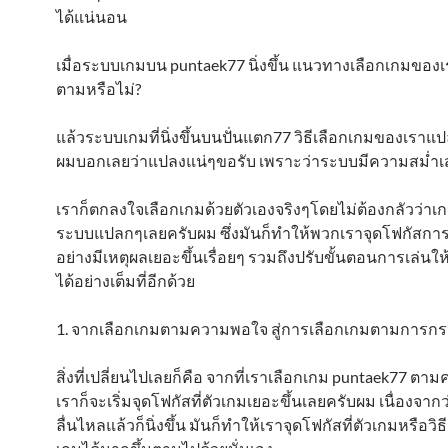
ได้แน่นอน
เมื่อระบบเกมบน puntaek77 นิ่งขึ้น แนวทางเลือกเกมขอ
ตามหรือไม่?
แล้วระบบเกมที่นิ่งขึ้นบนปั่นแตก77 วิธีเลือกเกมของเรา
ผมบอกเลยว่าแปลงแน่ๆขอรับ เพราะว่าระบบมีความสม่ำเ
เราก็ตกลงใจเลือกเกมด้วยตัวเองจริงๆโดยไม่ต้องกลัวว่าเ
ระบบแปลกๆเลยครับผม ซึ่งมันก็ทำให้พวกเราจุดโฟกัสกา
อย่างมีเหตุผลเยอะขึ้นเรื่อยๆ รวมถึงปรับขั้นตอนการเล่นให
ได้อย่างเต็มที่อีกด้วย
1. จากเลือกเกมตามความพอใจ สู่การเลือกเกมตามการก
สิ่งที่เปลี่ยนไปเลยก็คือ จากที่เราเลือกเกม puntaek77 ต
เราก็จะเริ่มจุดโฟกัสที่ตัวเกมเยอะขึ้นเลยครับผม เนื่องจา
ลื่นไหลแล้วก็นิ่งขึ้น มันก็ทำให้เราจุดโฟกัสที่ตัวเกมหรือวิ