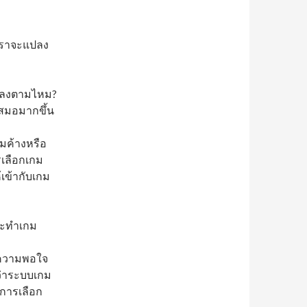
งเราจะแปลง
แปลงตามไหม?
สมอมากขึ้น
กมค้างหรือ
รเลือกเกม
้เข้ากับเกม
ระทำเกม
ามความพอใจ
กว่าระบบเกม
ธีการเลือก