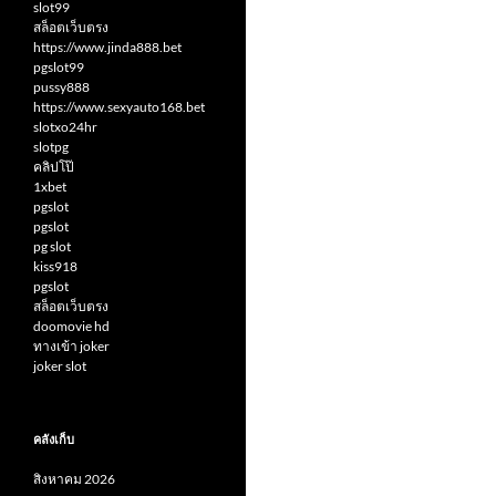
slot99
สล็อตเว็บตรง
https://www.jinda888.bet
pgslot99
pussy888
https://www.sexyauto168.bet
slotxo24hr
slotpg
คลิปโป๊
1xbet
pgslot
pgslot
pg slot
kiss918
pgslot
สล็อตเว็บตรง
doomovie hd
ทางเข้า joker
joker slot
คลังเก็บ
สิงหาคม 2026