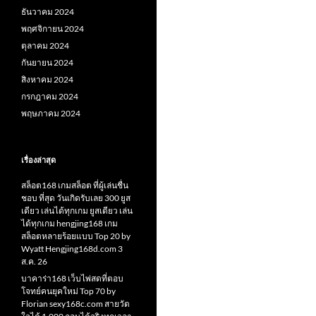
ธันวาคม 2024
พฤศจิกายน 2024
ตุลาคม 2024
กันยายน 2024
สิงหาคม 2024
กรกฎาคม 2024
พฤษภาคม 2024
เรื่องล่าสุด
สล็อต168 เกมสล็อต ที่ผู้เล่นชื่น
ชอบ ที่สุด วันเกิดรับเลย 300 ยูส
เดียว เล่นได้ทุกเกม ยูสเดียว เล่น
ได้ทุกเกม hengjing168 เกม
สล็อตหลายร้อยแบบ Top 20 by
Wyatt Hengjing168d.com 3
ส.ค. 26
บาคาร่า168 เว็บไพ่สดที่ตอบ
โจทย์คนยุคใหม่ Top 70 by
Florian sexy168c.com สายวัด