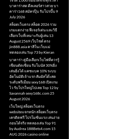
ใจได้ 1,000 ถอนได้จริงทุกเวลา
บาคาร่าสด ดีลเลอร์สาวสวย บา
คาร่า168 สมัครปุ๊บ รับโปรปั๊บ 9
July 2026
สล็อตเว็บตรง สล็อต 2026 รวม
เกมแตกง่าย ฟีเจอร์เด่น และวิธี
เลือกเว็บที่เหมาะกับผู้เล่น 13
August 2569 เว็บไซต์ ตรง
jin888.asia คาสิโน เว็บแม่
ทดลองเล่น Top 73 by Kieran
บาคาร่า คู่มือเลือกเว็บไพ่ที่ควรรู้
เซียนตัดเซียน รับโบนัส 30%ยิ่ง
เล่นยิ่งได้ แคชแบค 10% ระบบ
อัตโนมัติเจ้าแรก สัมผัสโต๊ะสด
ระดับพรีเมียม sexy168 เปิดเกม
ไว รับโปรใหญ่ไปเลย Top 12 by
Savannah sexy168c.com 25
August 2026
เว็บใหญ่ สล็อตเว็บตรง
websiteแจกหนัก สล็อตเว็บตรง
เครดิตฟรี โปรโมชั่นแรง เล่นง่าย
ถอนได้จริง ทดลองเล่น Top 91
by Audrea 188Bets4.com 15
AUG 2026 casino online