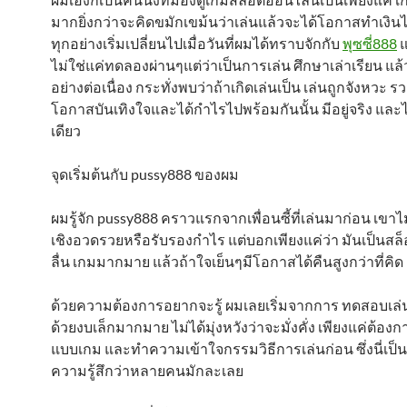
มากยิ่งกว่าจะคิดขมักเขม้นว่าเล่นแล้วจะได้โอกาสทำเงินได้
ทุกอย่างเริ่มเปลี่ยนไปเมื่อวันที่ผมได้ทราบจักกับ
พุซซี่888
แ
ไม่ใช่แค่ทดลองผ่านๆแต่ว่าเป็นการเล่น ศึกษาเล่าเรียน แล
อย่างต่อเนื่อง กระทั่งพบว่าถ้าเกิดเล่นเป็น เล่นถูกจังหวะ รวม
โอกาสบันเทิงใจและได้กำไรไปพร้อมกันนั้น มีอยู่จริง และไ
เดียว
จุดเริ่มต้นกับ pussy888 ของผม
ผมรู้จัก pussy888 คราวแรกจากเพื่อนซี้ที่เล่นมาก่อน เขาไ
เชิงอวดรวยหรือรับรองกำไร แต่บอกเพียงแค่ว่า มันเป็นสล็อ
ลื่น เกมมากมาย แล้วถ้าใจเย็นๆมีโอกาสได้คืนสูงกว่าที่คิด
ด้วยความต้องการอยากจะรู้ ผมเลยเริ่มจากการ ทดสอบเล
ด้วยงบเล็กมากมาย ไม่ได้มุ่งหวังว่าจะมั่งคั่ง เพียงแค่ต้องก
แบบเกม และทำความเข้าใจกรรมวิธีการเล่นก่อน ซึ่งนี่เป็นจ
ความรู้สึกว่าหลายคนมักละเลย