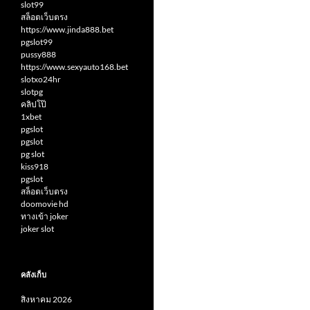
slot99
สล็อตเว็บตรง
https://www.jinda888.bet
pgslot99
pussy888
https://www.sexyauto168.bet
slotxo24hr
slotpg
คลิปโป๊
1xbet
pgslot
pgslot
pg slot
kiss918
pgslot
สล็อตเว็บตรง
doomovie hd
ทางเข้า joker
joker slot
คลังเก็บ
สิงหาคม 2026