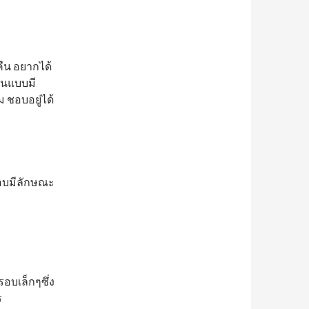
ืน อยากได้
ล่นแบบมี
ม ชอบอยู่ได้
ชอบมีลักษณะ
อบเล็กๆซึ่ง
ร