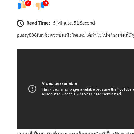
0
0
Read Time:
5 Minute, 51 Second
pussy888fun จังหวะบันเทิงใจและได้กำไรไปพร้อมกันก็มี
ผมเองก็เป็นคนนึงที่มองดูเกมสล็อตออนไลน์เป็นเพียงแค่ 