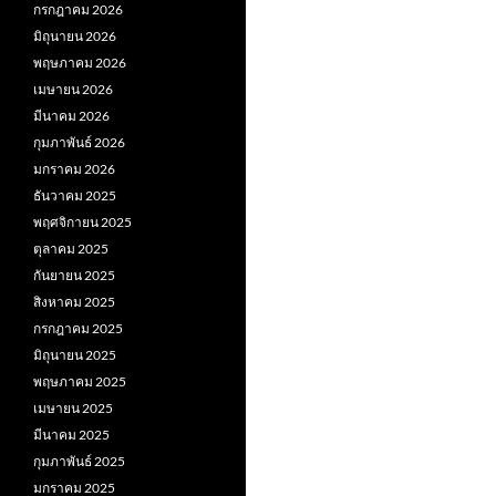
กรกฎาคม 2026
มิถุนายน 2026
พฤษภาคม 2026
เมษายน 2026
มีนาคม 2026
กุมภาพันธ์ 2026
มกราคม 2026
ธันวาคม 2025
พฤศจิกายน 2025
ตุลาคม 2025
กันยายน 2025
สิงหาคม 2025
กรกฎาคม 2025
มิถุนายน 2025
พฤษภาคม 2025
เมษายน 2025
มีนาคม 2025
กุมภาพันธ์ 2025
มกราคม 2025