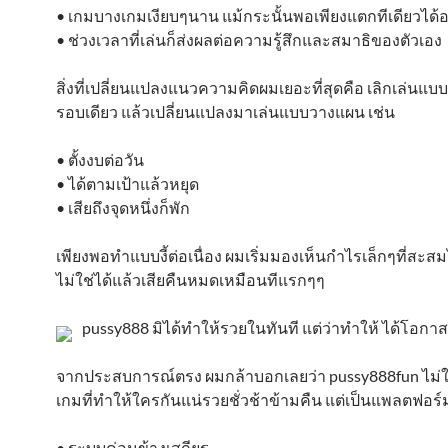
• เกมบางเกมเงียบๆนาน แม้กระนั้นพอเพียงแตกทีเดียวได้
• ช่วงเวลาที่เล่นก็ส่งผลต่อความรู้สึกและสมาธิของตัวเอง
สิ่งที่เปลี่ยนแปลงแนวความคิดผมเยอะที่สุดคือ เลิกเล่นแ
รอบเดียว แล้วเปลี่ยนแปลงมาเล่นแบบวางแผน เช่น
• ตั้งงบต่อวัน
• ได้ตามเป้าแล้วหยุด
• เสียถึงจุดหนึ่งก็พัก
เพียงพอทำแบบงี้ต่อเนื่อง ผมเริ่มมองเห็นกำไรเล็กๆที่สะสม
ไม่ใช่ได้แล้วเสียคืนหมดเหมือนทีแรกๆๆ
pussy888 มิได้ทำให้รวยในทันที แต่ว่าทำให้ ได้โอกาส
จากประสบการณ์ตรง ผมกล้าบอกเลยว่า pussy888fun ไม่ใช
เกมที่ทำให้ใครกันแน่รวยชั่วช้าข้ามคืน แต่เป็นแพลตฟอร์ม
• ระบบค่อนข้างเสถียร