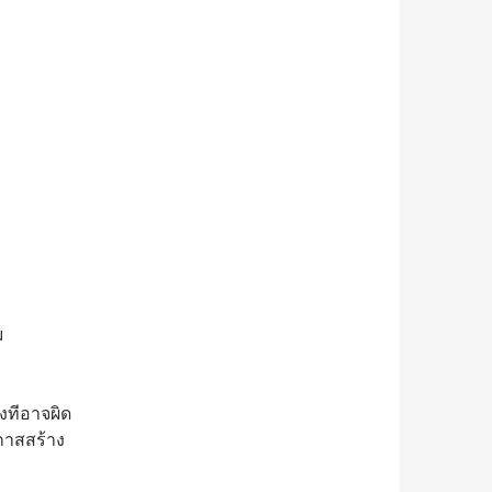
ม
างทีอาจผิด
อกาสสร้าง