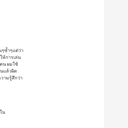
นๆซ้ำๆแต่ว่า
ให้การเล่น
กคน ผมใช้
นแล้วผิด
วามรู้สึกว่า
มใน