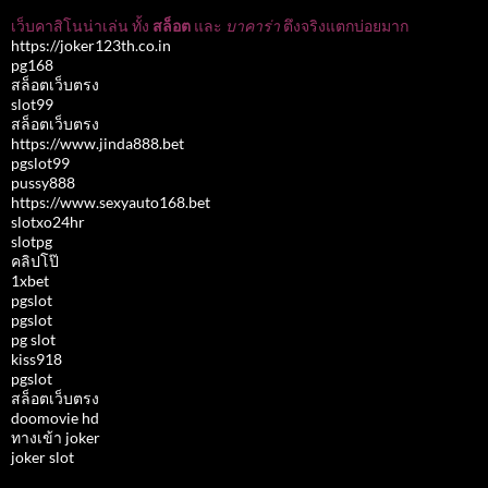
เว็บคาสิโนน่าเล่น ทั้ง
สล็อต
และ
บาคาร่า
ตึงจริงแตกบ่อยมาก
https://joker123th.co.in
pg168
สล็อตเว็บตรง
slot99
สล็อตเว็บตรง
https://www.jinda888.bet
pgslot99
pussy888
https://www.sexyauto168.bet
slotxo24hr
slotpg
คลิปโป๊
1xbet
pgslot
pgslot
pg slot
kiss918
pgslot
สล็อตเว็บตรง
doomovie hd
ทางเข้า joker
joker slot