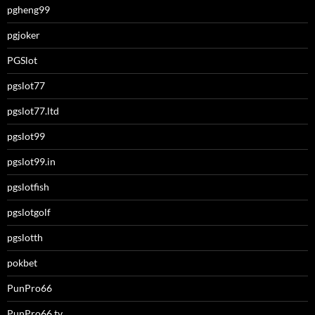
pgheng99
pgjoker
PGSlot
pgslot77
pgslot77.ltd
pgslot99
pgslot99.in
pgslotfish
pgslotgolf
pgslotth
pokbet
PunPro66
PunPro66.tv