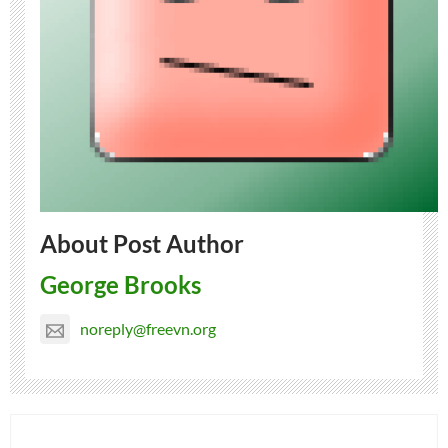
About Post Author
George Brooks
noreply@freevn.org