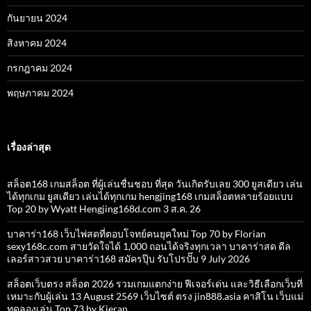
กันยายน 2024
สิงหาคม 2024
กรกฎาคม 2024
พฤษภาคม 2024
เรื่องล่าสุด
สล็อต168 เกมสล็อต ที่ผู้เล่นชื่นชอบ ที่สุด วันเกิดรับเลย 300 ยูสเดียว เล่น
ได้ทุกเกม ยูสเดียว เล่นได้ทุกเกม hengjing168 เกมสล็อตหลายร้อยแบบ
Top 20 by Wyatt Hengjing168d.com 3 ส.ค. 26
บาคาร่า168 เว็บไพ่สดที่ตอบโจทย์คนยุคใหม่ Top 70 by Florian
sexy168c.com สายวัดใจได้ 1,000 ถอนได้จริงทุกเวลา บาคาร่าสด ดีล
เลอร์สาวสวย บาคาร่า168 สมัครปุ๊บ รับโปรปั๊บ 9 July 2026
สล็อตเว็บตรง สล็อต 2026 รวมเกมแตกง่าย ฟีเจอร์เด่น และวิธีเลือกเว็บที่
เหมาะกับผู้เล่น 13 August 2569 เว็บไซต์ ตรง jin888.asia คาสิโน เว็บแม่
ทดลองเล่น Top 73 by Kieran