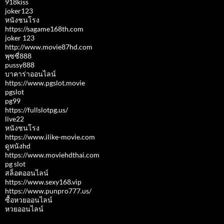
918kiss
joker123
หนังชนโรง
https://sagame168th.com
joker 123
http://www.movie87hd.com
พุซซี่888
pussy888
บาคาร่าออนไลน์
https://www.pgslot.movie
pgslot
pg99
https://fullslotpg.us/
live22
หนังชนโรง
https://www.ilike-movie.com
ดูหนังhd
https://www.moviehdthai.com
pg slot
สล็อตออนไลน์
https://www.sexy168.vip
https://www.punpro777.us/
ซื้อหวยออนไลน์
หวยออนไลน์