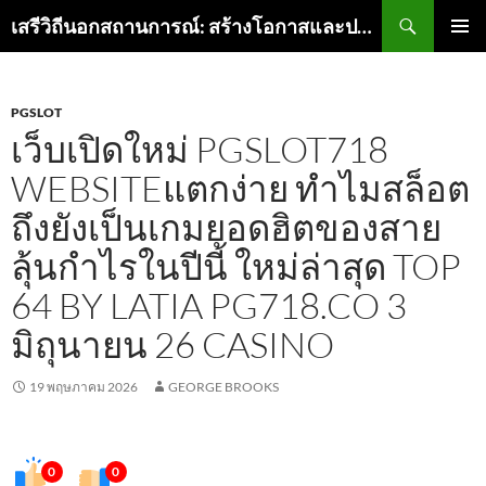
ค้นหา
เสรีวิถีนอกสถานการณ์: สร้างโอกาสและประสิทธิภาพ
ข้าม
เมนูหลัก
ไป
ยัง
เนื้อหา
PGSLOT
เว็บเปิดใหม่ PGSLOT718
WEBSITEแตกง่าย ทำไมสล็อต
ถึงยังเป็นเกมยอดฮิตของสาย
ลุ้นกำไรในปีนี้ ใหม่ล่าสุด TOP
64 BY LATIA PG718.CO 3
มิถุนายน 26 CASINO
19 พฤษภาคม 2026
GEORGE BROOKS
0
0