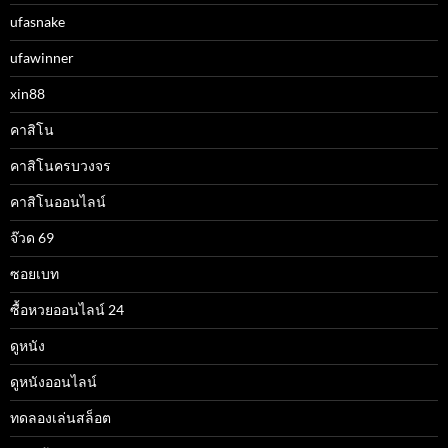
ufasnake
ufawinner
xin88
คาสิโน
คาสิโนครบวงจร
คาสิโนออนไลน์
จ๊วด 69
ซอยเบท
ซื้อหวยออนไลน์ 24
ดูหนัง
ดูหนังออนไลน์
ทดลองเล่นสล็อต