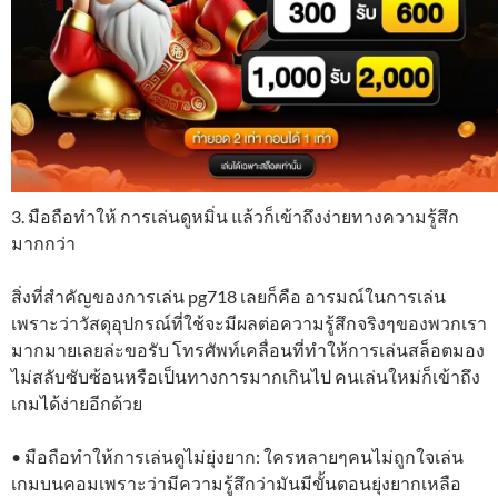
3. มือถือทำให้ การเล่นดูหมิ่น แล้วก็เข้าถึงง่ายทางความรู้สึก
มากกว่า
สิ่งที่สำคัญของการเล่น pg718 เลยก็คือ อารมณ์ในการเล่น
เพราะว่าวัสดุอุปกรณ์ที่ใช้จะมีผลต่อความรู้สึกจริงๆของพวกเรา
มากมายเลยล่ะขอรับ โทรศัพท์เคลื่อนที่ทำให้การเล่นสล็อตมอง
ไม่สลับซับซ้อนหรือเป็นทางการมากเกินไป คนเล่นใหม่ก็เข้าถึง
เกมได้ง่ายอีกด้วย
• มือถือทำให้การเล่นดูไม่ยุ่งยาก: ใครหลายๆคนไม่ถูกใจเล่น
เกมบนคอมเพราะว่ามีความรู้สึกว่ามันมีขั้นตอนยุ่งยากเหลือ