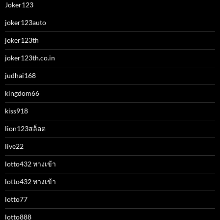
Joker123
joker123auto
joker123th
joker123th.co.in
judhai168
kingdom66
kiss918
lion123สล็อต
live22
lotto432 ทางเข้า
lotto432 ทางเข้า
lotto77
lotto888