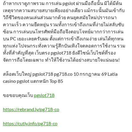
ถ้าหากเราดูภาพรวม การเล่น pgslot ผ่านมือถือนั้น มิได้มีต้น
เหตุจากความสบายสบายเพียงอย่างเดียว แม้กระนั้นมันเข้ากับ
วิถีชีวิตของคนเล่นส่วนมากด้วย คนยุคสมัยใหม่ปรารถนา
ความเร็ว ความยืดหยุ่น รวมทั้งการเข้าถึงเกมที่ง่ายไม่สลับซับ
ซ้อน การเล่นบนโทรศัพท์มือถือจึงตอบโจทย์มากกว่าการเล่น
บน PC เยอะเลยครับผม ตั้งแต่การเข้าถึงเกมง่าย เล่นได้ทุกหน
ทุกแห่ง ไปจนกระทั่งความรู้สึกบันเทิงใจตลอดการใช้งาน รวม
ทั้งที่สำคัญที่สุด เว็บตรง pgslot718 ยังดีไซน์เว็บไซต์ที่รอง
จัดการถือโดยเฉพาะ ทำให้ใช้งานได้อย่างสบายใจแน่นอน!
สล็อตเว็บใหญ่ pgslot718 pg718.co 10 กรกฎาคม 69 Latia
casino pgslot แตกหนัก Top 85
ขอขอบคุณเว็บ
pgslot718
https://rebrand.ly/pg718-co
https://cutly.info/pg718-co