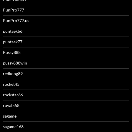
PunPro777
PunPro777.us
puntaek66
puntaek77
Pussy888
pussy888win
redkong89
rocket45
rockstar66
royal558
sagame
sagame168