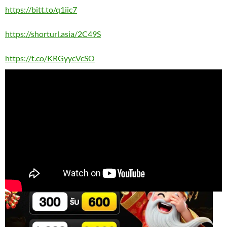
https://bitt.to/q1iic7
https://shorturl.asia/2C49S
https://t.co/KRGyycVcSO