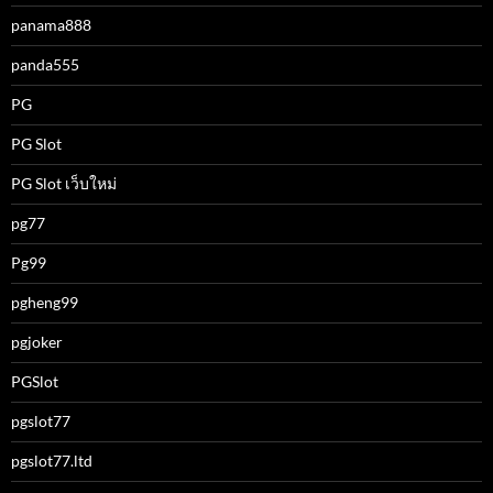
panama888
panda555
PG
PG Slot
PG Slot เว็บใหม่
pg77
Pg99
pgheng99
pgjoker
PGSlot
pgslot77
pgslot77.ltd