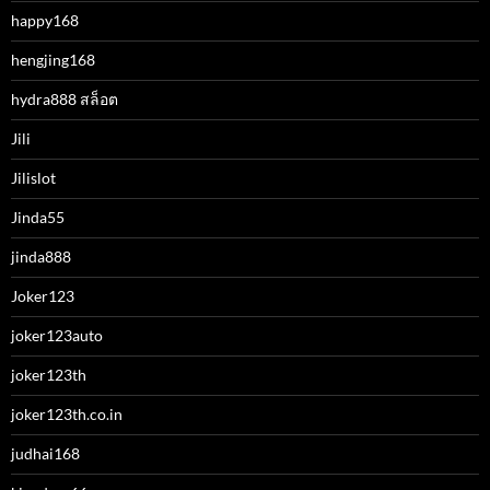
happy168
hengjing168
hydra888 สล็อต
Jili
Jilislot
Jinda55
jinda888
Joker123
joker123auto
joker123th
joker123th.co.in
judhai168