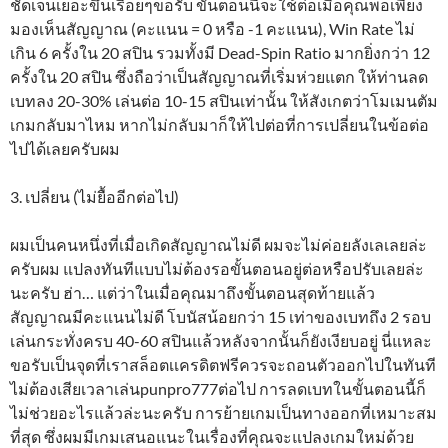
ชัดเจนเยอะขึ้นเรื่อยๆขอรับ ขั้นตอนนี้จะใช้ต่อเมื่อคุณพอเพียง
มองเห็นสัญญาณ (คะแนน = 0 หรือ -1 คะแนน), Win Rate ไม่
เกิน 6 ครั้งใน 20 สปิน รวมทั้งมี Dead-Spin Ratio มากยิ่งกว่า 12
ครั้งใน 20 สปิน ซึ่งถือว่าเป็นสัญญาณที่เริ่มห่วยแตก ให้ท่านลด
เบทลง 20-30% เล่นต่อ 10-15 สปินเท่านั้น ให้สังเกตว่าโมเมนตัม
เกมกลับมาไหม หากไม่กลับมาก็ให้ไปต่อที่การเปลี่ยนในข้อต่อ
ไปได้เลยครับผม
3. เปลี่ยน (ไม่ยื้ออีกต่อไป)
ผมเป็นคนหนึ่งที่เมื่อเกิดสัญญาณไม่ดี ผมจะไม่ค่อยลังเลเลยล่ะ
ครับผม แปลงทันทีแบบไม่ต้องรอขั้นตอนอยู่ต่อหรือปรับเลยล่ะ
นะครับ ฮ่า… แต่ว่าในเมื่อคุณมาถึงขั้นตอนสุดท้ายแล้ว
สัญญาณมีคะแนนไม่ดี โบนัสน้อยกว่า 15 เท่าของเบทถึง 2 รอบ
เล่นกระทั่งครบ 40-60 สปินแล้วหลังจากนั้นก็ยังเงียบอยู่ นี่แหละ
ขอรับเป็นจุดที่เราสล็อตเเครดิตฟรีควรจะถอนตัวออกไปในทันที
ไม่ต้องเสียเวลาเล่นpunpro777ต่อไป การลดเบทในขั้นตอนนี้ก็
ไม่ช่วยอะไรแล้วล่ะนะครับ การย้ายเกมเป็นทางออกที่เหมาะสม
ที่สุด ซึ่งผมมีเกมเสนอแนะในเรื่องที่คุณจะแปลงเกมใหม่ด้วย