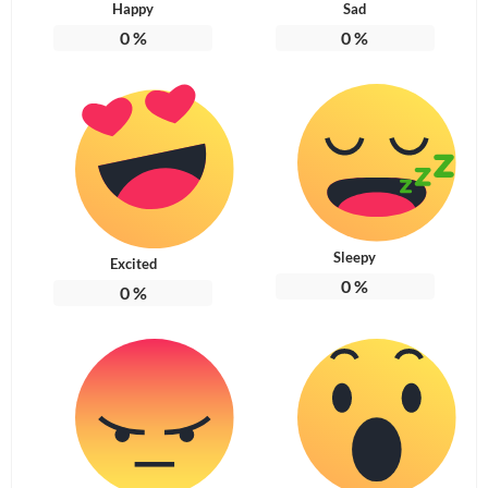
Happy
Sad
0
%
0
%
Sleepy
Excited
0
%
0
%