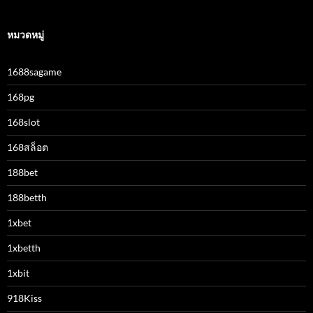
หมวดหมู่
1688sagame
168pg
168slot
168สล็อต
188bet
188betth
1xbet
1xbetth
1xbit
918Kiss