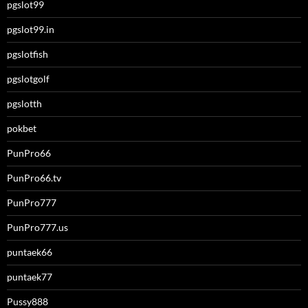
pgslot99
pgslot99.in
pgslotfish
pgslotgolf
pgslotth
pokbet
PunPro66
PunPro66.tv
PunPro777
PunPro777.us
puntaek66
puntaek77
Pussy888